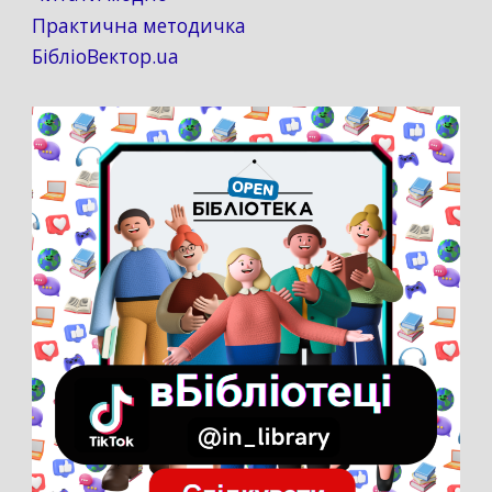
Практична методичка
БібліоВектор.ua