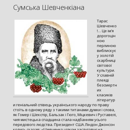
Сумська Шевченкіана
Тарас
Шевченко
!… Це ім’я
дорогоцін
ною
перлиною
виблискує
у золотій
скарбниці
світової
культури.
У славній
плеяді
безсмертн
их
класиків
літератур
и геніальний співець українського народу по праву
стоїть в одному ряду з такими титанами думки і слова,
як Гомер і Шекспір, Бальзак і Гюго, Міцкевич і Руставелі,
чия мистецька спадщина стала надбанням усього
передового людства. Президент США Ліндон Джонсон
колись сказав: «Шевченко цілком заслуговує на