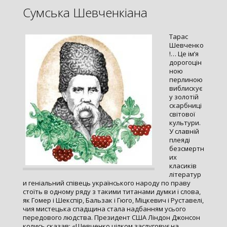
Сумська Шевченкіана
Тарас
Шевченко
!… Це ім’я
дорогоцін
ною
перлиною
виблискує
у золотій
скарбниці
світової
культури.
У славній
плеяді
безсмертн
их
класиків
літератур
и геніальний співець українського народу по праву
стоїть в одному ряду з такими титанами думки і слова,
як Гомер і Шекспір, Бальзак і Гюго, Міцкевич і Руставелі,
чия мистецька спадщина стала надбанням усього
передового людства. Президент США Ліндон Джонсон
колись сказав: «Шевченко цілком заслуговує на