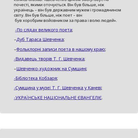
почесті, якими оточується. Він був більше, ніж
українець – він був державним мужем і громадянином
світу. Він був більше, ніж поет – він
був хоробрим войовником за права і волю людей».
-По слідах великого поета
;
–
Дуб Тараса Шевченка
;
–
Фольклорні записи поета в нашому краю
;
-Видавець творів Т. Г. Шевченка
;
–
Шевченко-художник на Сумщині
;
-Бібліотека Кобзаря
;
-Сумщина у музеї Т. Г. Шевченка у Каневі
;
-УКРАЇНСЬКЕ НАЦІОНАЛЬНЕ ЄВАНГЕЛІЄ
.