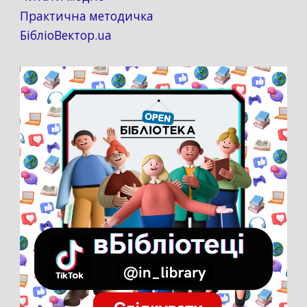
Практична методичка
БібліоВектор.ua