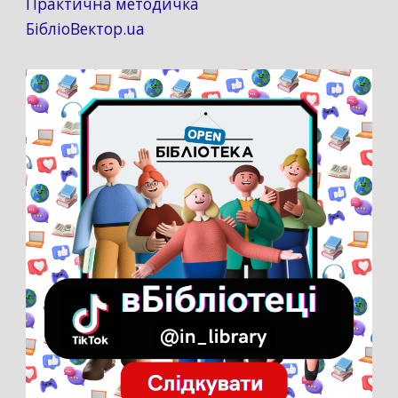
Практична методичка
БібліоВектор.ua