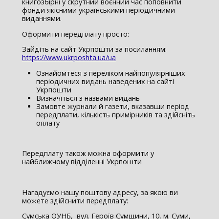
книгозбірні у скрутний воєнний час поповнити
фонди якісними українськими періодичними
виданнями.
Оформити передплату просто:
Зайдіть на сайт Укрпошти за посиланням:
https://www.ukrposhta.ua/ua
Ознайомтеся з переліком найпопулярніших
періодичних видань наведених на сайті
Укрпошти
Визначіться з назвами видань
Замовте журнали й газети, вказавши період
передплати, кількість примірників та здійсніть
оплату
Передплату також можна оформити у
найближчому відділенні Укрпошти
Нагадуємо нашу поштову адресу, за якою ви
можете здійснити передплату:
Сумська ОУНБ, вул. Героїв Сумщини, 10, м. Суми,