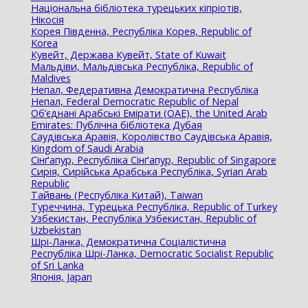
Національна бібліотека турецьких кіпріотів,
Нікосія
Корея Південна, Республіка Корея, Republic of
Korea
Кувейт, Держава Кувейт, State of Kuwait
Мальдіви, Мальдівська Республіка, Republic of
Maldives
Непал, Федеративна Демократична Республіка
Непал, Federal Democratic Republic of Nepal
Об’єднані Арабські Емірати (ОАЕ), the United Arab
Emirates: Публічна бібліотека Дубая
Саудівська Аравія, Королівство Саудівська Аравія,
Kingdom of Saudi Arabia
Сінґапур, Республіка Сінґапур, Republic of Singapore
Сирія, Сирійська Арабська Республіка, Syrian Arab
Republic
Тайвань (Республіка Китай), Taiwan
Туреччина, Турецька Республіка, Republic of Turkey
Узбекистан, Республіка Узбекистан, Republic of
Uzbekistan
Шрі-Ланка, Демократична Соціалістична
Республіка Шрі-Ланка, Democratic Socialist Republic
of Sri Lanka
Японія, Japan