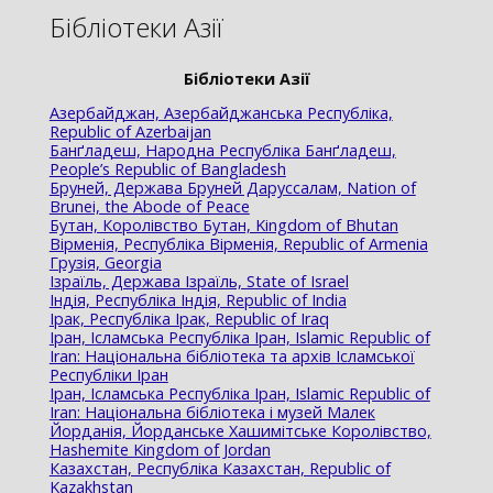
Бібліотеки Азії
Бібліотеки Азії
Азербайджан, Азербайджанська Республіка,
Republic of Azerbaijan
Банґладеш, Народна Республіка Банґладеш,
People’s Republic of Bangladesh
Бруней, Держава Бруней Даруссалам, Nation of
Brunei, the Abode of Peace
Бутан, Королівство Бутан, Kingdom of Bhutan
Вірменія, Республіка Вірменія, Republic of Armenia
Грузія, Georgia
Ізраїль, Держава Ізраїль, State of Israel
Індія, Республіка Індія, Republic of India
Ірак, Республіка Ірак, Republic of Iraq
Іран, Ісламська Республіка Іран, Islamic Republic of
Iran: Національна бібліотека та архів Ісламської
Республіки Іран
Іран, Ісламська Республіка Іран, Islamic Republic of
Iran: Національна бібліотека і музей Малек
Йорданія, Йорданське Хашимітське Королівство,
Hashemite Kingdom of Jordan
Казахстан, Республіка Казахстан, Republic of
Kazakhstan