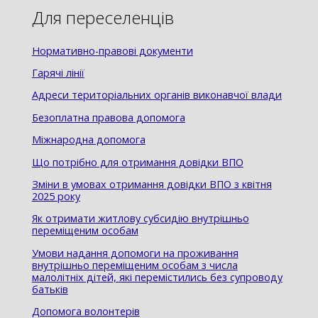
Для переселенців
Нормативно-правові документи
Гарячі лінії
Адреси територіальних органів виконавчої влади
Безоплатна правова допомога
Міжнародна допомога
Що потрібно для отримання довідки ВПО
Зміни в умовах отримання довідки ВПО з квітня
2025 року
Як отримати житлову субсидію внутрішньо
переміщеним особам
Умови надання допомоги на проживання
внутрішньо переміщеним особам з числа
малолітніх дітей, які перемістились без супроводу
батьків
Допомога волонтерів