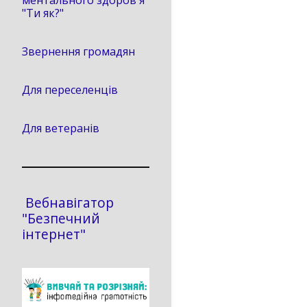
ментального здоров'я
"Ти як?"
Звернення громадян
Для переселенців
Для ветеранів
Вебнавігатор
"Безпечний
інтернет"