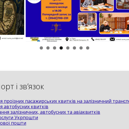
рт і зв’язок
я проїзних пасажирських квитків на залізничний транс
я автобусних квитків
ння залізничних, автобусних та авіаквитків
ослуги Укрпошти
Нової пошти