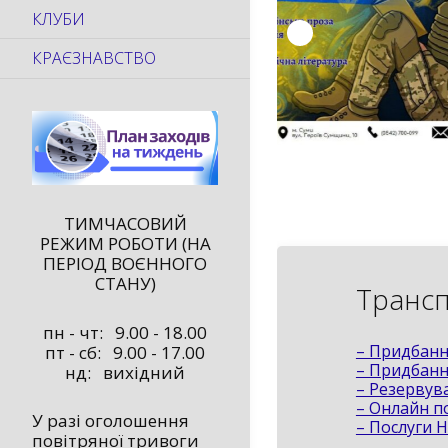
КЛУБИ
КРАЄЗНАВСТВО
ТИМЧАСОВИЙ
РЕЖИМ РОБОТИ (НА
ПЕРІОД ВОЄННОГО
СТАНУ)
Транспо
пн - чт: 9.00 - 18.00
– Придбанн
пт - сб: 9.00 - 17.00
– Придбанн
нд: вихідний
– Резервува
– Онлайн п
У разі оголошення
– Послуги 
повітряної тривоги