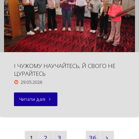
І ЧУЖОМУ НАУЧАЙТЕСЬ, Й СВОГО НЕ
ЦУРАЙТЕСЬ
29.05.2026
"І
Читати далі
ЧУЖОМУ
НАУЧАЙТЕСЬ,
1
2
3
…
36
Й