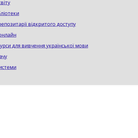
світу
бліотеки
репозитарії відкритого доступу
онлайн
урси для вивчення української мови
ачу
истеми