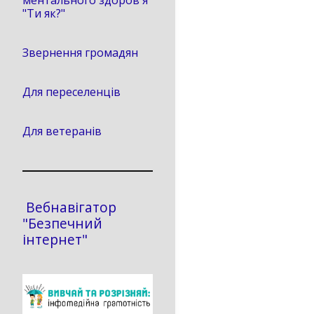
ментального здоров'я
"Ти як?"
Звернення громадян
Для переселенців
Для ветеранів
Вебнавігатор
"Безпечний
інтернет"