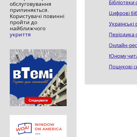
Бібліотеки 
обслуговування
припиняється.
Цифрові бі
Користувачі повинні
пройти до
Українські 
найближчого
укриття
Періодика 
Онлайн-рес
Юному чит
Пошукові с