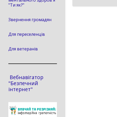
ментального здоров'я
"Ти як?"
Звернення громадян
Для переселенців
Для ветеранів
Вебнавігатор
"Безпечний
інтернет"