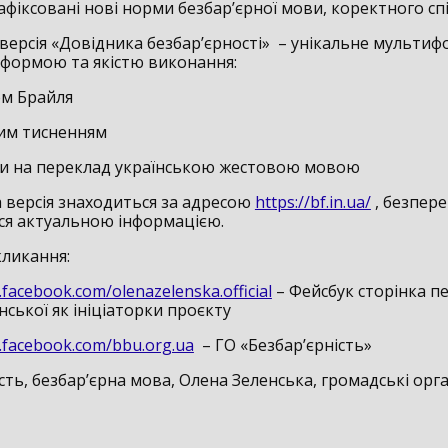
афіксовані нові норми безбар’єрної мови, коректного сп
версія «Довідника безбар’єрності» – унікальне мульти
 формою та якістю виконання:
ом Брайля
им тисненням
и на переклад українською жестовою мовою
 версія знаходиться за адресою
https://bf.in.ua/
, безпер
я актуальною інформацією.
кликання:
.facebook.com/olenazelenska.official
– Фейсбук сторінка пе
ської як ініціаторки проєкту
.facebook.com/bbu.org.ua
– ГО «Безбар’єрність»
сть, безбар’єрна мова, Олена Зеленська, громадські орга