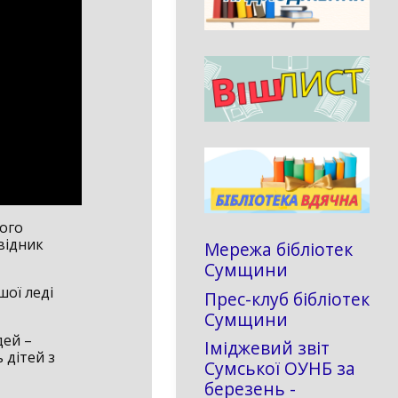
ного
відник
Мережа бібліотек
Сумщини
шої леді
Прес-клуб бібліотек
Сумщини
дей –
Іміджевий звіт
 дітей з
Сумської ОУНБ за
березень -