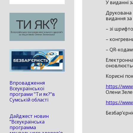
У виданні з
Друкована 
видання за
– зі шрифт
– конгревн
– QR-кодам
Електронна
оновлюєтьс
Корисні по
Впровадження
https://www
Всеукраїнської
Олени Зелен
програми "Ти як?"в
Сумській області
https://www
Безбар’єрні
Дайджест новин
"Всеукраїнська
программа