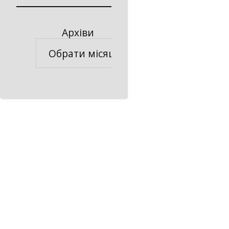
Архіви
Архіви