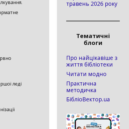
ілкування.
травень 2026 року
форматне
Тематичні
блоги
Про найцікавіше з
ервно
життя бібліотеки
Читати модно
Практична
ршої леді
методичка
БібліоВектор.ua
нізації