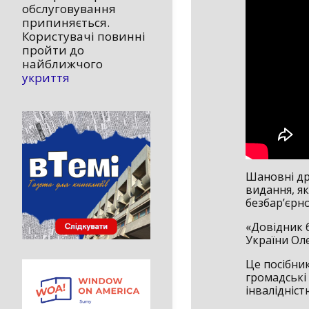
обслуговування
припиняється.
Користувачі повинні
пройти до
найближчого
укриття
Шановні дру
видання, я
безбар’єрно
«Довідник б
України Оле
Це посібни
громадські 
інвалідніст