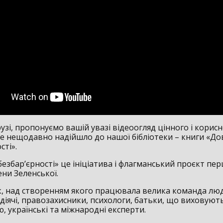
зі, пропонуємо вашій увазі відеоогляд цінного і корис
ке нещодавно надійшло до нашої бібліотеки – книги «До
сті».
езбар’єрності» це ініціатива і флагманський проєкт пер
ни Зеленської.
к, над створенням якого працювала велика команда лю
діячі, правозахисники, психологи, батьки, що виховують
ю, українські та міжнародні експерти.