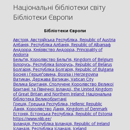
Національні бібліотеки світу
Бібліотеки Європи
Бібліотеки Європи
Австрія, Австрійська Республіка, Republic of Austria
Албанія, Республіка Албанія, Republic of Albaniaф
Андорра, Князівство Андорра, Principality of
Andorra
Бельґія, Королівство Бельґія, Kingdom of Belgium
Білорусь, Республіка Білорусь, Republic of Belarus
Болгарія, Республіка Болгарія, Republic of Bulgaria
Боснія і Герцеґовина, Bosnia і Herzegovina
Ватикан, Держава Ватикан, Vatican City
Велика Британія, Сполучене Королівство Великої
Британії та Північної Ірландії, the United Kingdom
of Great Britain and Northern Ireland: Національна
бібліотека Великобританії
Греція, Грецька Республіка, Hellenic Republic
Данія, Королівство Данія, Kingdom of Denmark
Естонія, Естонська Республіка, Republic of Estonia
https://www.nlib.ee/
Ірландія, Республіка Ірландія, Republic of Ireland
Ісландія, Республіка Ісландія, Iceland