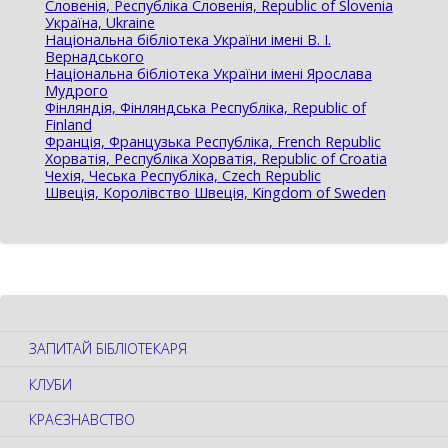
Словенія, Республіка Словенія, Republic of Slovenia
Україна, Ukraine
Національна бібліотека України імені В. І.
Вернадського
Національна бібліотека України імені Ярослава
Мудрого
Фінляндія, Фінляндська Республіка, Republic of
Finland
Франція, Французька Республіка, French Republic
Хорватія, Республіка Хорватія, Republic of Croatia
Чехія, Чеська Республіка, Czech Republic
Швеція, Королівство Швеція, Kingdom of Sweden
ЗАПИТАЙ БІБЛІОТЕКАРЯ
КЛУБИ
КРАЄЗНАВСТВО