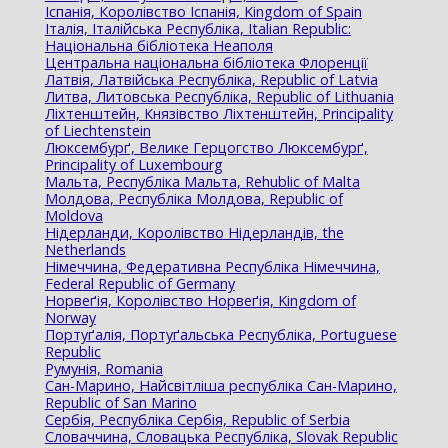
Іспанія, Королівство Іспанія, Kingdom of Spain
Італія, Італійська Республіка, Italian Republic:
Національна бібліотека Неаполя
Центральна національна бібліотека Флоренції
Латвія, Латвійська Республіка, Republic of Latvia
Литва, Литовська Республіка, Republic of Lithuania
Ліхтенштейн, Князівство Ліхтенштейн, Principality
of Liechtenstein
Люксембурґ, Велике Герцогство Люксембурґ,
Principality of Luxembourg
Мальта, Республіка Мальта, Rehublic of Malta
Молдова, Республіка Молдова, Republic of
Moldova
Нідерланди, Королівство Нідерландів, the
Netherlands
Німеччина, Федеративна Республіка Німеччина,
Federal Republic of Germany
Норвеґія, Королівство Норвеґія, Kingdom of
Norway
Портуґалія, Портуґальська Республіка, Portuguese
Republic
Румунія, Romania
Сан-Марино, Найсвітліша республіка Сан-Марино,
Republic of San Marino
Сербія, Республіка Сербія, Republic of Serbia
Словаччина, Словацька Республіка, Slovak Republic