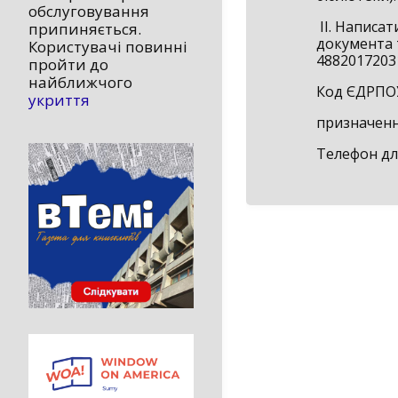
обслуговування
II. Написат
припиняється.
документа 
Користувачі повинні
4882017203
пройти до
найближчого
Код ЄДРПО
укриття
призначення
Телефон для