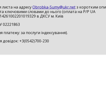
и листа на адресу
Obrobka-Sumy@ukr.net
з коротким оп
та ключовими словами до нього (оплата на P/P UA
14261002201019329 в ДКСУ м. Київ
У 02221863
 платежу: за послуги індексування).
 довідок: +3(0542)700-230