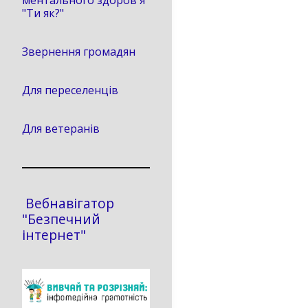
ментального здоров'я
"Ти як?"
Звернення громадян
Для переселенців
Для ветеранів
Вебнавігатор
"Безпечний
інтернет"