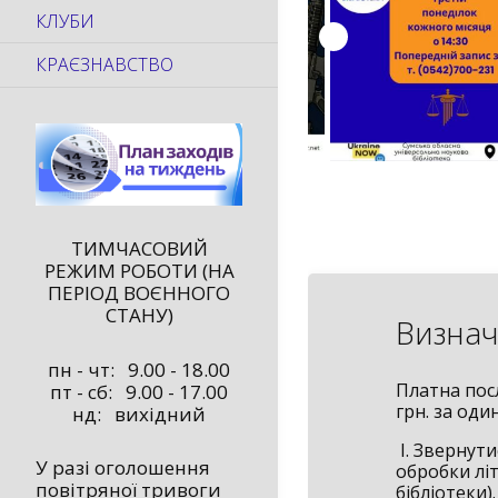
КЛУБИ
КРАЄЗНАВСТВО
ТИМЧАСОВИЙ
РЕЖИМ РОБОТИ (НА
ПЕРІОД ВОЄННОГО
СТАНУ)
Визнач
пн - чт: 9.00 - 18.00
Платна посл
пт - сб: 9.00 - 17.00
грн. за од
нд: вихідний
I. Звернути
У разі оголошення
обробки літ
повітряної тривоги
бібліотеки).