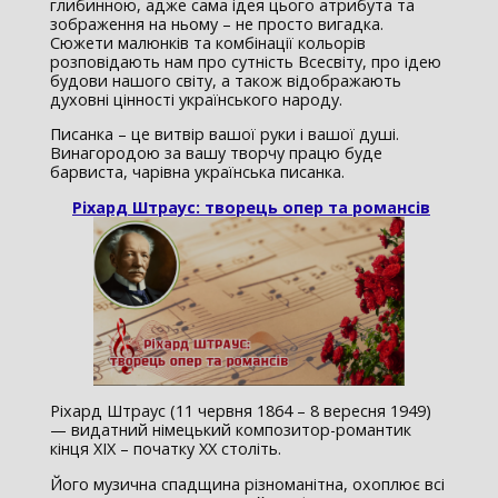
глибинною, адже сама ідея цього атрибута та
зображення на ньому – не просто вигадка.
Сюжети малюнків та комбінації кольорів
розповідають нам про сутність Всесвіту, про ідею
будови нашого світу, а також відображають
духовні цінності українського народу.
Писанка – це витвір вашої руки і вашої душі.
Винагородою за вашу творчу працю буде
барвиста, чарівна українська писанка.
Ріхард Штраус: творець опер та романсів
Ріхард Штраус (11 червня 1864 – 8 вересня 1949)
— видатний німецький композитор-романтик
кінця ХІХ – початку ХХ століть.
Його музична спадщина різноманітна, охоплює всі