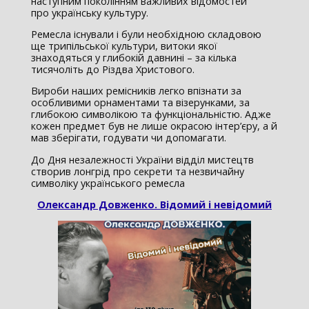
наступним поколінням важливих відомостей
про українську культуру.
Ремесла існували і були необхідною складовою
ще трипільської культури, витоки якої
знаходяться у глибокій давнині – за кілька
тисячоліть до Різдва Христового.
Вироби наших ремісників легко впізнати за
особливими орнаментами та візерунками, за
глибокою символікою та функціональністю. Адже
кожен предмет був не лише окрасою інтер’єру, а й
мав зберігати, годувати чи допомагати.
До Дня незалежності України відділ мистецтв
створив лонгрід про секрети та незвичайну
символіку українського ремесла
Олександр Довженко. Відомий і невідомий