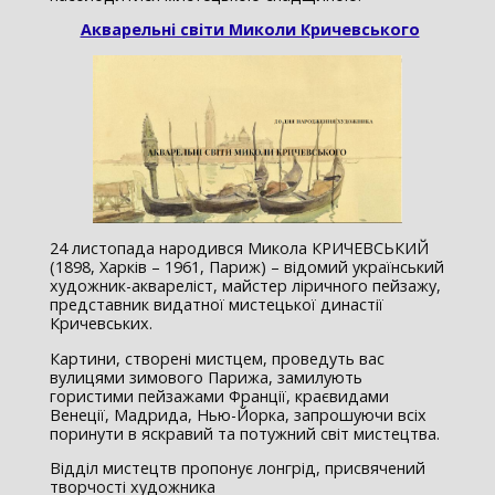
Акварельні світи Миколи Кричевського
24 листопада народився Микола КРИЧЕВСЬКИЙ
(1898, Харків – 1961, Париж) – відомий український
художник-аквареліст, майстер ліричного пейзажу,
представник видатної мистецької династії
Кричевських.
Картини, створені мистцем, проведуть вас
вулицями зимового Парижа, замилують
гористими пейзажами Франції, краєвидами
Венеції, Мадрида, Нью-Йорка, запрошуючи всіх
поринути в яскравий та потужний світ мистецтва.
Відділ мистецтв пропонує лонгрід, присвячений
творчості художника