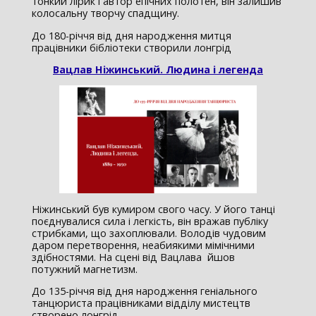
тонкий лірик і автор епічних полотен, він залишив
колосальну творчу спадщину.
До 180-річчя від дня народження митця
працівники бібліотеки створили лонгрід
Вацлав Ніжинський. Людина і легенда
Ніжинський був кумиром свого часу. У його танці
поєднувалися сила і легкість, він вражав публіку
стрибками, що захоплювали. Володів чудовим
даром перетворення, неабиякими мімічними
здібностями. На сцені від Вацлава йшов
потужний магнетизм.
До 135-річчя від дня народження геніального
танцюриста працівниками відділу мистецтв
створено лонгрід