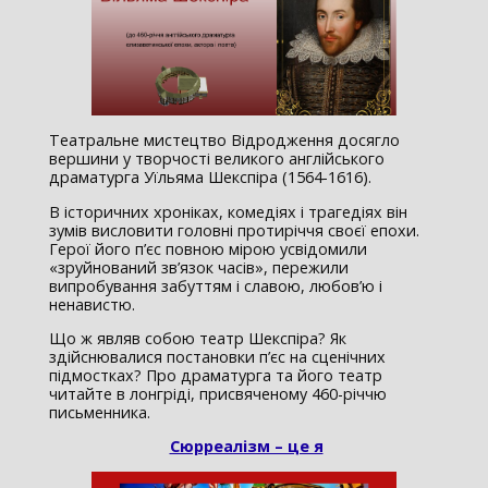
Театральне мистецтво Відродження досягло
вершини у творчості великого англійського
драматурга Уїльяма Шекспіра (1564-1616).
В історичних хроніках, комедіях і трагедіях він
зумів висловити головні протиріччя своєї епохи.
Герої його п’єс повною мірою усвідомили
«зруйнований зв’язок часів», пережили
випробування забуттям і славою, любов’ю і
ненавистю.
Що ж являв собою театр Шекспіра? Як
здійснювалися постановки п’єс на сценічних
підмостках? Про драматурга та його театр
читайте в лонгріді, присвяченому 460-річчю
письменника.
Сюрреалізм – це я