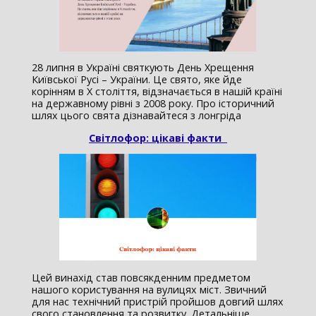
28 липня в Україні святкують День Хрещення
Київської Русі – України. Це свято, яке йде
корінням в X століття, відзначається в нашій країні
на державному рівні з 2008 року. Про історичний
шлях цього свята дізнавайтеся з лонгріда
Світлофор: цікаві факти
Цей винахiд став повсякденним предметом
нашого користування на вулицях мiст. Звичний
для нас технічний пристрiй пройшов довгий шлях
свого становлення та розвитку. Детальніше