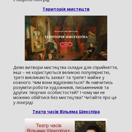
Територія мистецтв
Деякі витвори мистецтва складні для сприйняття,
інші – не користуються великою популярністю,
треті викликають захват та трепет майже у
кожного. Чим вони відрізняються? Як навчитись
розуміти роботи художників, письменників та
других творчих особистостей? І чому ми не
можемо обійтися без мистецтва? Читайте про це
у лонгріді
Театр часів Вільяма Шекспіра