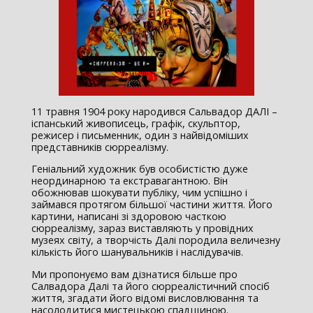
11 травня 1904 року народився Сальвадор ДАЛІ –
іспанський живописець, графік, скульптор,
режисер і письменник, один з найвідоміших
представників сюрреалізму.
Геніальний художник був особистістю дуже
неординарною та екстравагантною. Він
обожнював шокувати публіку, чим успішно і
займався протягом більшої частини життя. Його
картини, написані зі здоровою часткою
сюрреалізму, зараз виставляють у провідних
музеях світу, а творчість Далі породила величезну
кількість його шанувальників і наслідувачів.
Ми пропонуємо вам дізнатися більше про
Салвадора Далі та його сюрреалістичний спосіб
життя, згадати його відомі висловлювання та
насолодитися мистецькою спадщиною.