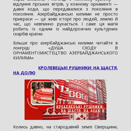
відлуння гірських вітрів, у кожному орнаменті —
давні коди, що передавалися з покоління в
покоління. Азербайджанські килими не просто
прикраси — це живі історії про людей, землю й
час, що невпинно рухається. І саме ця магія
робить їх одним із найдорожчих культурних
скарбів країни.
Більше про азербайджанські килими читайте в
лонгріді «ДУША СХОДУ В
ОРНАМЕНТІ:МИСТЕЦТВО АЗЕРБАЙДЖАНСЬКОГО
КИЛИМА»
КРОЛЕВЕЦЬКІ РУШНИКИ: НА ЩАСТЯ,
НА ДОЛЮ
Колись давно, на стародавній землі Сіверщини,