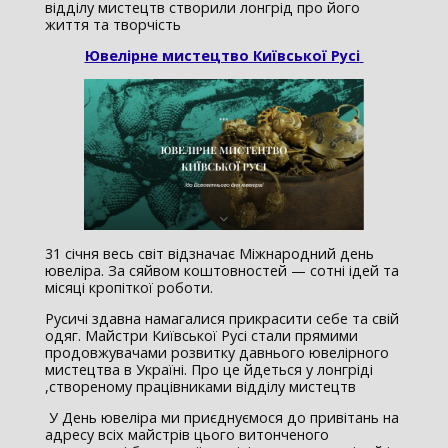
відділу мистецтв створили лонгрід про його
життя та творчість
Ювелірне мистецтво Київської Русі
31 січня весь світ відзначає Міжнародний день
ювеліра. За сяйвом коштовностей — сотні ідей та
місяці кропіткої роботи.
Русичі здавна намагалися прикрасити себе та свій
одяг. Майстри Київської Русі стали прямими
продовжувачами розвитку давнього ювелірного
мистецтва в Україні. Про це йдеться у лонгріді
,створеному працівниками відділу мистецтв
У День ювеліра ми приєднуємося до привітань на
адресу всіх майстрів цього витонченого