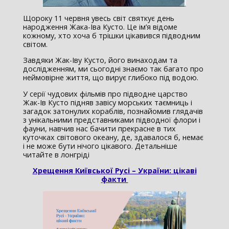
Щороку 11 червня увесь світ святкує день
народження Жака-Іва Кусто. Це ім’я відоме
кожному, хто хоча б трішки цікавився підводним
світом.
Завдяки Жак-Іву Кусто, його винаходам та
дослідженням, ми сьогодні знаємо так багато про
неймовірне життя, що вирує глибоко під водою.
У серії чудових фільмів про підводне царство
Жак-Ів Кусто підняв завісу морських таємниць і
загадок затонулих кораблів, познайомив глядачів
з унікальними представниками підводної флори і
фауни, навчив нас бачити прекрасне в тих
куточках світового океану, де, здавалося б, немає
і не може бути нічого цікавого. Детальніше
читайте в лонгріді
Хрещення Київської Русі – України: цікаві
факти