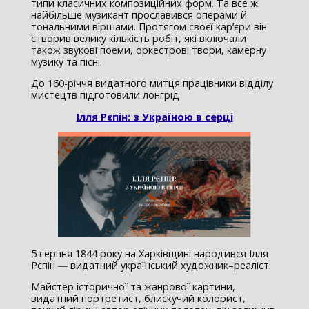
типи класичних композиційних форм. Та все ж
найбільше музикант прославився операми й
тональними віршами. Протягом своєї кар’єри він
створив велику кількість робіт, які включали
також звукові поеми, оркестрові твори, камерну
музику та пісні.
До 160-річчя видатного митця працівники відділу
мистецтв підготовили лонгрід
Ілля Рєпін: з Україною в серці
5 серпня 1844 року на Харківщині народився Ілля
Рєпін ― видатний український художник–реаліст.
Майстер історичної та жанрової картини,
видатний портретист, блискучий колорист,