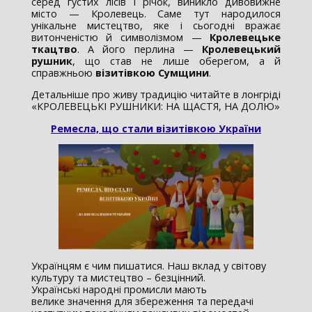
серед густих лісів і річок, виникло дивовижне
місто — Кролевець. Саме тут народилося
унікальне мистецтво, яке і сьогодні вражає
витонченістю й символізмом —
Кролевецьке
ткацтво
. А його перлина —
Кролевецький
рушник
, що став не лише оберегом, а й
справжньою
візитівкою Сумщини
.
Детальніше про живу традицію читайте в лонгріді
«КРОЛЕВЕЦЬКІ РУШНИКИ: НА ЩАСТЯ, НА ДОЛЮ»
Ремесла, що стали візитівкою України
Українцям є чим пишатися. Наш вклад у світову
культуру та мистецтво – безцінний.
Українські народні промисли мають
велике значення для збереження та передачі