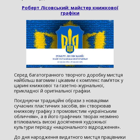
Роберт Лісовський: майстер книжкової
графіки
Серед багатогранного творчого доробку мистця
найбільш вагомим і цікавим є комплекс пам’яток у
царині книжкової та газетно-журнальної,
прикладної й оригінальної графіки.
Поєднуючи традиційні образи з новаціями
сучасних пластичних засобів, він створював
книжкову графіку з промовистим «українським
обличчям», а в його графічних творах незмінно
втілювались високі досягнення художньої
культури періоду «національного відродження».
До дня народження видатного мистця працівники