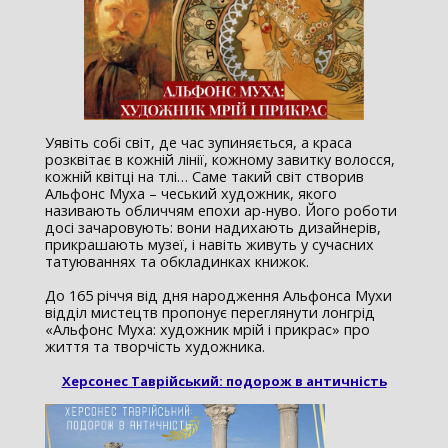
Уявіть собі світ, де час зупиняється, а краса
розквітає в кожній лінії, кожному завитку волосся,
кожній квітці на тлі… Саме такий світ створив
Альфонс Муха – чеський художник, якого
називають обличчям епохи ар-нуво. Його роботи
досі зачаровують: вони надихають дизайнерів,
прикрашають музеї, і навіть живуть у сучасних
татуюваннях та обкладинках книжок.
До 165 річчя від дня народження Альфонса Мухи
відділ мистецтв пропонує переглянути лонгрід
«Альфонс Муха: художник мрій і прикрас» про
життя та творчість художника.
Херсонес Таврійський: подорож в античність