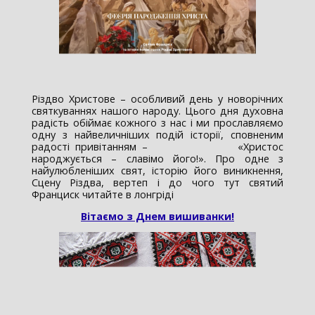
Різдво Христове – особливий день у новорічних
святкуваннях нашого народу. Цього дня духовна
радість обіймає кожного з нас і ми прославляємо
одну з найвеличніших подій історії, сповненим
радості привітанням – «Христос
народжується – славімо його!». Про одне з
найулюбленіших свят, історію його виникнення,
Сцену Різдва, вертеп і до чого тут святий
Франциск читайте в лонгріді
Вітаємо з Днем вишиванки!