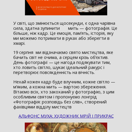
У світі, що змінюється щосекунди, є одна чарівна
сила, здатна зупинити мить — фотографія. Це
більше, ніж кадр. Це емоція, пам’ять, історія, яку
ми можемо потримати в руках або зберегти в
хмарі.
19 серпня ми відзначаємо свято мистецтва, яке
бачить світ не очима, а серцем крізь об’єктив.
День фотографії — це нагода подякувати тим,
хто ловить світло, шукає ідеальний ракурс і
перетворює повсякденність на вічність.
Нехай кожен кадр буде влучним, кожне світло —
м’яким, а кожна мить — вартою збереження.
Вітаємо всіх, хто закоханий у фотографію, з цим
особливим святом і пропонуємо лонгрід
«Фотографія: розповідь без слів», створений
фахівцями відділу мистецтв
АЛЬФОНС МУХА: ХУДОЖНИК МРІЙ І ПРИКРАС