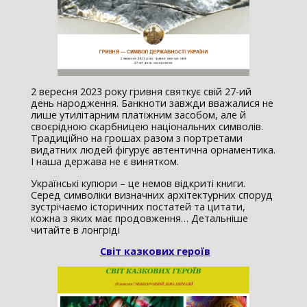
2 вересня 2023 року гривня святкує свій 27-ий
день народження. Банкноти завжди вважалися не
лише утилітарним платіжним засобом, але й
своєрідною скарбницею національних символів.
Традиційно на грошах разом з портретами
видатних людей фігурує автентична орнаментика.
І наша держава не є винятком.
Українські купюри – це немов відкриті книги.
Серед символіки визначних архітектурних споруд
зустрічаємо історичних постатей та цитати,
кожна з яких має продовження… Детальніше
читайте в лонгріді
Світ казкових героїв