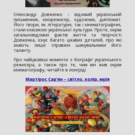
Олександр Довженко – відомий український
письменник, кінорежисер, художник, дипломат.
Його твори, як літературні, так і кінематографічні,
стали класикою української культури. Проте, окрім
загальновідомих фактів життя та творчості
Довженка, існує багато цікавих деталей, про які
знають лише справжні шанувальники його
таланту.
Про найцікавіші моменти з біографії українського
режисера, а також про те, чим він жив окрім
кінематографу, читайте в лонгріді
Мартірос Сар’ян – світло, колір, мрія