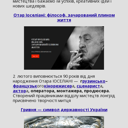
мистецтва і бажаємо їм успіхів, креативних ідей і
нових шедеврів.
Отар Іоселіані: філософ, зачарований плином
життя
2 лютого виповнюється 90 років від дня
народження Отара ІОСЕЛІАНІ —
г
рузинсько
–
французьк
ого
кінорежисер
а
,
сценарист
а
,
актор
а
,
оператора, монтажера, продюсера.
Створений працівниками відділу мистецтв лонгрід
присвячено творчості митця
Гривня — символ державності України