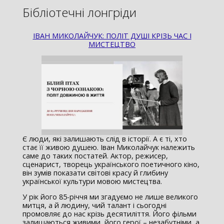
Бібліотечні лонгріди
ІВАН МИКОЛАЙЧУК: ПОЛІТ ДУШІ КРІЗЬ ЧАС І
МИСТЕЦТВО
Є люди, які залишають слід в історії. А є ті, хто
стає її живою душею. Іван Миколайчук належить
саме до таких постатей. Актор, режисер,
сценарист, творець українського поетичного кіно,
він зумів показати світові красу й глибину
української культури мовою мистецтва.
У рік його 85-річчя ми згадуємо не лише великого
митця, а й людину, чий талант і сьогодні
промовляє до нас крізь десятиліття. Його фільми
залишаються живими, його герої – незабутніми, а