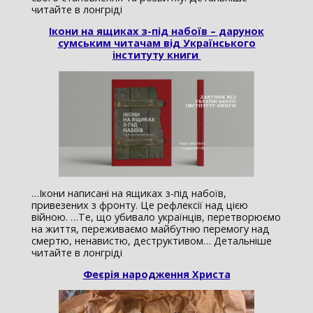
читайте в лонгріді
Ікони на ящиках з-під набоїв – дарунок
сумським читачам від Українського
інституту книги
…Ікони написані на ящиках з-під набоїв,
привезених з фронту. Це рефлексії над цією
війною. …Те, що убивало українців, перетворюємо
на життя, переживаємо майбутню перемогу над
смертю, ненавистю, деструктивом… Детальніше
читайте в лонгріді
Феєрія народження
Х
риста