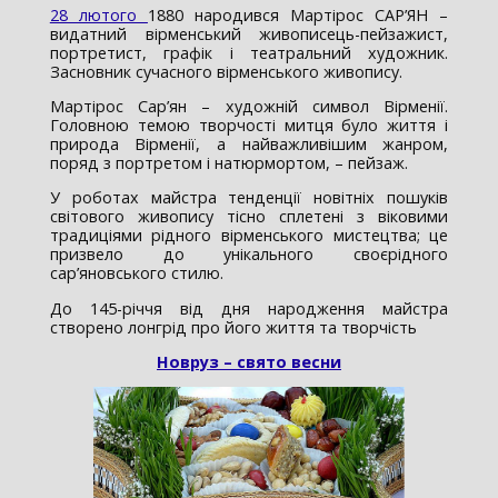
28 лютого
1880 народився Мартірос САР’ЯН –
видатний вірменський живописець-пейзажист,
портретист, графік і театральний художник.
Засновник сучасного вірменського живопису.
Мартірос Сар’ян – художній символ Вірменії.
Головною темою творчості митця було життя і
природа Вірменії, а найважливішим жанром,
поряд з портретом і натюрмортом, – пейзаж.
У роботах майстра тенденції новітніх пошуків
світового живопису тісно сплетені з віковими
традиціями рідного вірменського мистецтва; це
призвело до унікального своєрідного
сар’яновського стилю.
До 145-річчя від дня народження майстра
створено лонгрід про його життя та творчість
Новруз – свято весни