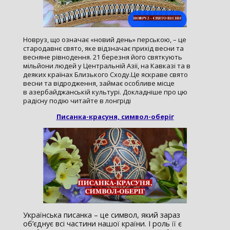
Новруз, що означає «новий день» перською, – це
стародавнє свято, яке відзначає прихід весни та
весняне рівнодення. 21 березня його святкують
мільйони людей у Центральній Азії, на Кавказі та в
деяких країнах Близького Сходу.Це яскраве свято
весни та відродження, займає особливе місце
в азербайджанській культурі. Докладніше про цю
радісну подію читайте в лонгріді
Писанка-красуня, символ-оберіг
Українська писанка – це символ, який зараз
об’єднує всі частини нашої країни. І роль її є