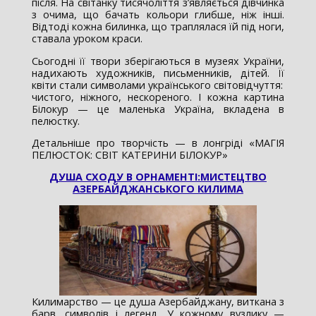
після. На світанку тисячоліття з’являється дівчинка
з очима, що бачать кольори глибше, ніж інші.
Відтоді кожна билинка, що траплялася їй під ноги,
ставала уроком краси.
Сьогодні її твори зберігаються в музеях України,
надихають художників, письменників, дітей. Її
квіти стали символами українського світовідчуття:
чистого, ніжного, нескореного. І кожна картина
Білокур — це маленька Україна, вкладена в
пелюстку.
Детальніше про творчість — в лонгріді «МАГІЯ
ПЕЛЮСТОК: СВІТ КАТЕРИНИ БІЛОКУР»
ДУША СХОДУ В ОРНАМЕНТІ:МИСТЕЦТВО
АЗЕРБАЙДЖАНСЬКОГО КИЛИМА
Килимарство — це душа Азербайджану, виткана з
барв, символів і легенд. У кожному вузлику —