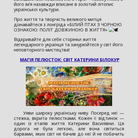
його ім’я назавжди вписане в золотий літопис
української культури.
Про життя та творчість великого митця
дізнавайтеся з лонгріда «БІЛИЙ ПТАХ З ЧОРНОЮ
ОЗНАКОЮ: ПОЛІТ ДОВЖИНОЮ В ЖИТТЯ»
Відкривайте для себе сторінки життя
легендарного українця та занурюйтеся у світ його
неповторного мистецтва!
МАГІЯ ПЕЛЮСТОК: СВІТ КАТЕРИНИ БІЛОКУР
Уяви широку українську ниву. Посеред неї —
стежка, вкрита пелюстками. Кожен її відтинок —
один із етапів життя Катерини Василівни. Ця
дорога не була легкою, але вона світиться
барвами, яких світ не бачив до неї й не побачить