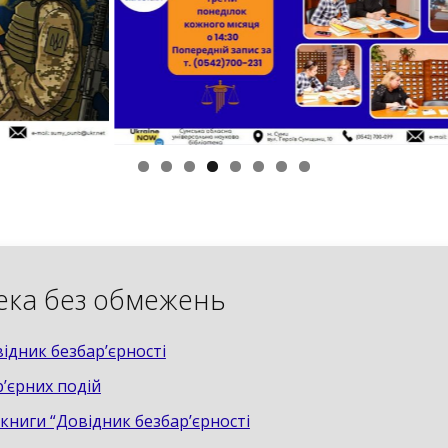
тека без обмежень
ідник безбар’єрності
р’єрних подій
книги “Довідник безбар’єрності