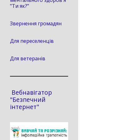
ментального здоров'я
"Ти як?"
Звернення громадян
Для переселенців
Для ветеранів
Вебнавігатор
"Безпечний
інтернет"