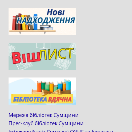
Мережа бібліотек Сумщини
Прес-клуб бібліотек Сумщини
Іміджевий звіт Сумської ОУНБ за березень -