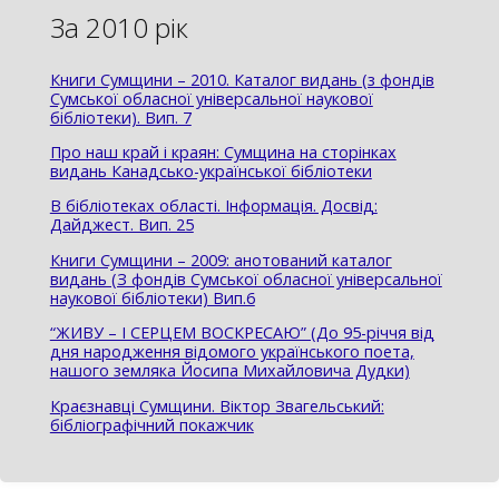
За 2010 рік
Книги Сумщини – 2010. Каталог видань (з фондів
Сумської обласної універсальної наукової
бібліотеки). Вип. 7
Про наш край і краян: Сумщина на сторінках
видань Канадсько-української бібліотеки
В бібліотеках області. Інформація. Досвід:
Дайджест. Вип. 25
Книги Сумщини – 2009: анотований каталог
видань (З фондів Сумської обласної універсальної
наукової бібліотеки) Вип.6
“ЖИВУ – І СЕРЦЕМ ВОСКРЕСАЮ” (До 95-річчя від
дня народження відомого українського поета,
нашого земляка Йосипа Михайловича Дудки)
Краєзнавці Сумщини. Віктор Звагельський:
бібліографічний покажчик