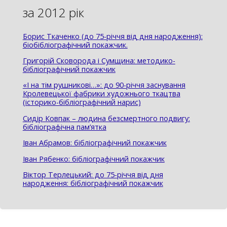
за 2012 рік
Борис Ткаченко (до 75-річчя від дня народження):
біобібліографічний покажчик.
Григорій Сковорода і Сумщина: методико-
бібліографічний покажчик
«І на тім рушникові…»: до 90-річчя заснування
Кролевецької фабрики художнього ткацтва
(історико-бібліографічний нарис)
Сидір Ковпак – людина безсмертного подвигу:
бібліографічна пам’ятка
Іван Абрамов: бібліографічний покажчик
Іван Рябенко: бібліографічний покажчик
Віктор Терлецький: до 75-річчя від дня
народження: бібліографічний покажчик