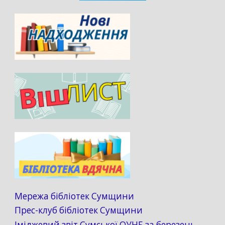
Мережа бібліотек Сумщини
Прес-клуб бібліотек Сумщини
Іміджевий звіт Сумської ОУНБ за березень -