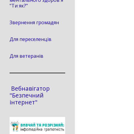
ментального здоров'я
"Ти як?"
Звернення громадян
Для переселенців
Для ветеранів
Вебнавігатор
"Безпечний
інтернет"