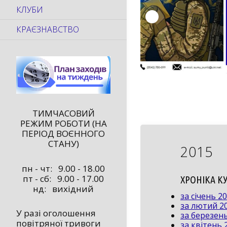
КЛУБИ
КРАЄЗНАВСТВО
ТИМЧАСОВИЙ
РЕЖИМ РОБОТИ (НА
ПЕРІОД ВОЄННОГО
СТАНУ)
2015
пн - чт: 9.00 - 18.00
пт - сб: 9.00 - 17.00
ХРОНІКА К
нд: вихідний
за січень 2
за лютий 2
У разі оголошення
за березен
повітряної тривоги
за квітень 