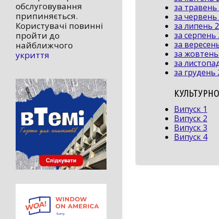
обслуговування
за травень
припиняється.
за червень
Користувачі повинні
за липень 
за серпень
пройти до
за вересен
найближчого
за жовтень
укриття
за листопа
за грудень 
КУЛЬТУРНО
Випуск 1
Випуск 2
Випуск 3
Випуск 4