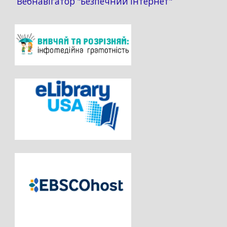
Вебнавігатор "Безпечний інтернет"