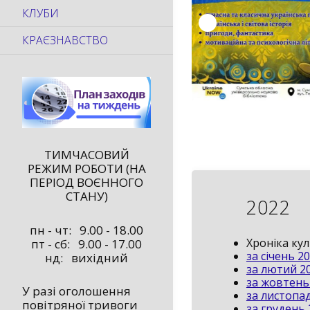
КЛУБИ
КРАЄЗНАВСТВО
ТИМЧАСОВИЙ
РЕЖИМ РОБОТИ (НА
ПЕРІОД ВОЄННОГО
СТАНУ)
2022
пн - чт: 9.00 - 18.00
Хроніка ку
пт - сб: 9.00 - 17.00
за січень 2
нд: вихідний
за лютий 2
за жовтень
У разі оголошення
за листопа
повітряної тривоги
за грудень 