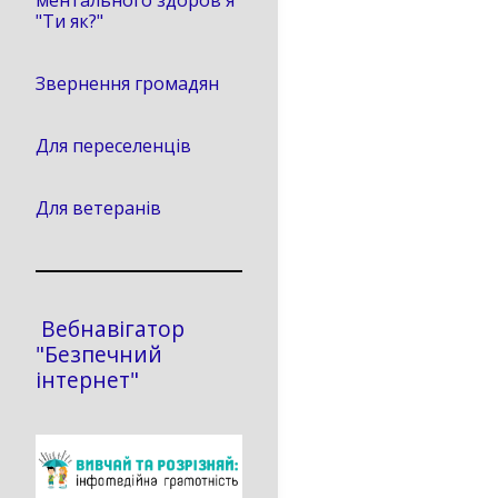
ментального здоров'я
"Ти як?"
Звернення громадян
Для переселенців
Для ветеранів
Вебнавігатор
"Безпечний
інтернет"