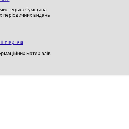
-мистецька Сумщина
ах періодичних видань
ІІ півріччя
ормаційних матеріалів