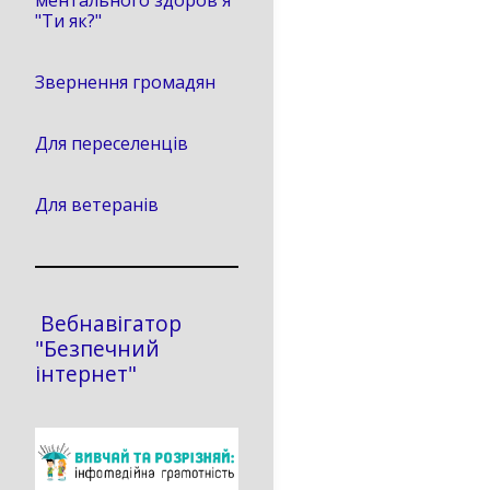
ментального здоров'я
"Ти як?"
Звернення громадян
Для переселенців
Для ветеранів
Вебнавігатор
"Безпечний
інтернет"