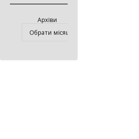
Архіви
Архіви