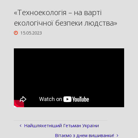
«Техноекологія – на варті
екологічної безпеки людства»
15.05.2023
Найшляхетніший Гетьман України
Вітаємо з днем вишиванки!