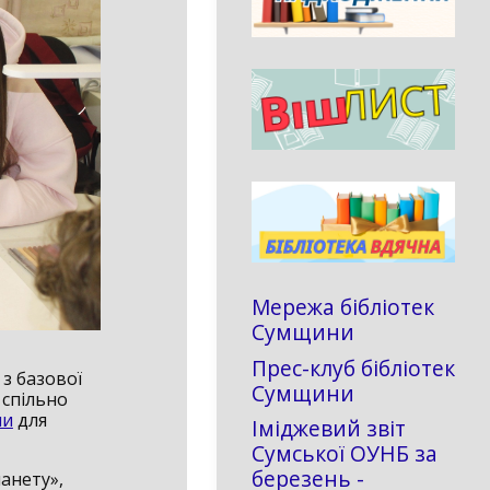
Мережа бібліотек
Сумщини
Прес-клуб бібліотек
 з базової
Сумщини
 спільно
ни
для
Іміджевий звіт
Сумської ОУНБ за
березень -
анету»,