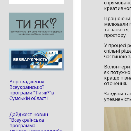
спрямовано
креативног
Працюючи в
малювали пл
та заняття
простору.
У процесі 
спільні рі
частиною з
Волонтери 
як потужно
краще пізна
Впровадження
оточення.
Всеукраїнської
програми "Ти як?"в
Завдяки та
Сумській області
упевненість
Дайджест новин
"Всеукраїнська
программа