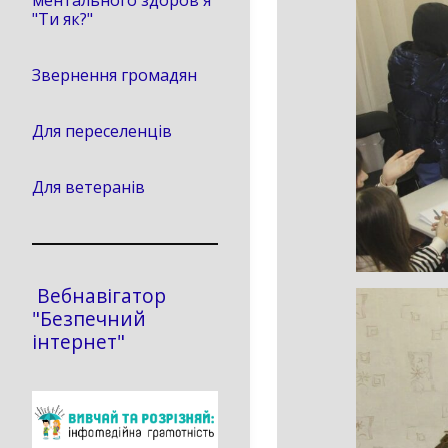
ментального здоров'я
"Ти як?"
Звернення громадян
Для переселенців
Для ветеранів
Вебнавігатор
"Безпечний
інтернет"