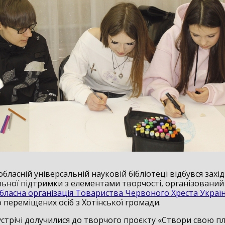
обласній універсальній науковій бібліотеці відбувся захід
льної підтримки з елементами творчості, організований
бласна організація Товариства Червоного Хреста Украї
 переміщених осіб з Хотінської громади.
устрічі долучилися до творчого проєкту «Створи свою пл