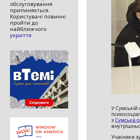
обслуговування
припиняється.
Користувачі повинні
пройти до
найближчого
укриття
У Сумській 
психосоціа
з
Сумська о
внутрішньо
Учасники з