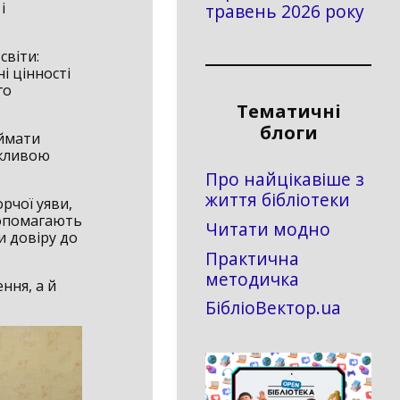
і
травень 2026 року
світи:
і цінності
го
Тематичні
блоги
иймати
ажливою
Про найцікавіше з
життя бібліотеки
рчої уяви,
допомагають
Читати модно
и довіру до
Практична
методичка
ння, а й
БібліоВектор.ua