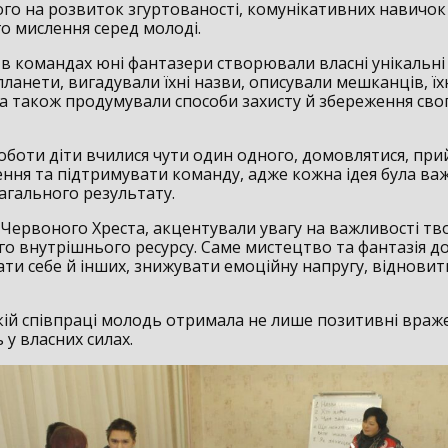
го на розвиток згуртованості, комунікативних навичок 
о мислення серед молоді.
 командах юні фантазери створювали власні унікальні 
анети, вигадували їхні назви, описували мешканців, їхн
, а також продумували способи захисту й збереження сво
роботи діти вчилися чути один одного, домовлятися, пр
шення та підтримувати команду, адже кожна ідея була в
агального результату.
Червоного Хреста, акцентували увагу на важливості тво
го внутрішнього ресурсу. Саме мистецтво та фантазія 
ти себе й інших, знижувати емоційну напругу, відновит
кій співпраці молодь отримала не лише позитивні враже
 у власних силах.