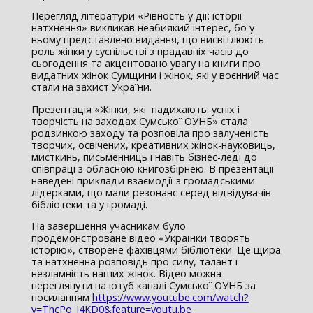
Перегляд літератури «Рівность у дії: історії
натхнення» викликав неабиякий інтерес, бо у
ньому представлено видання, що висвітлюють
роль жінки у суспільстві з прадавніх часів до
сьогодення та акцентовано увагу на книги про
видатних жінок Сумщини і жінок, які у воєнний час
стали на захист України.
Презентація «Жінки, які надихають: успіх і
творчість на заходах Сумської ОУНБ» стала
родзинкою заходу та розповіла про залученість
творчих, освічених, креативних жінок-науковиць,
мисткинь, письменниць і навіть бізнес-леді до
співпраці з обласною книгозбірнею. В презентації
наведені приклади взаємодії з громадськими
лідерками, що мали резонанс серед відвідувачів
бібліотеки та у громаді.
На завершення учасникам було
продемонстроване відео «Українки творять
історію», створене фахівцями бібліотеки. Це щира
та натхненна розповідь про силу, талант і
незламність наших жінок. Відео можна
переглянути на ютуб каналі Сумської ОУНБ за
посиланням
https://www.youtube.com/watch?
v=ThcPo_J4KD0&feature=youtu.be