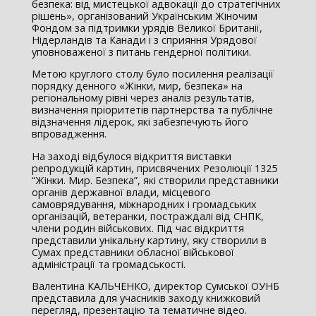
безпека: від мистецької адвокації до стратегічних
рішень», організований Українським Жіночим
Фондом за підтримки урядів Великої Британії,
Нідерландів та Канади і з сприяння Урядової
уповноваженої з питань гендерної політики.
Метою круглого столу було посилення реалізації
порядку денного «Жінки, мир, безпека» на
регіональному рівні через аналіз результатів,
визначення пріоритетів партнерства та публічне
відзначення лідерок, які забезпечують його
впровадження.
На заході відбулося відкриття виставки
репродукцій картин, присвячених Резолюції 1325
“Жінки. Мир. Безпека”, які створили представники
органів державної влади, місцевого
самоврядування, міжнародних і громадських
організацій, ветеранки, постраждалі від СНПК,
члени родин військових. Під час відкриття
представили унікальну картину, яку створили в
Сумах представники обласної військової
адміністрації та громадськості.
Валентина КАЛЬЧЕНКО, директор Сумської ОУНБ
представила для учасників заходу книжковий
перегляд, презентацію та тематичне відео.