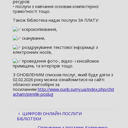
ресурсів
• послуги з навчання основам компютерної
грамотності тощо.
Також бібліотека надає послуги ЗА ПЛАТУ:
ксерокопіювання,
сканування,
роздрукування текстової інформації з
електронних носіїв,
проведення фото-, відео- і кінозйомок
приміщень та інтер’єрів тощо.
З ОНОВЛЕНИМ списком послуг, який буде діяти з
02.02.2026 року можна ознайомитися на сайті
обласної книгозбірні за
посиланням
http://www.ounb.sumy.ua/index.php/chit
acham/perelik-poslug
ЦИФРОВІ ОНЛАЙН-ПОСЛУГИ
БІБЛІОТЕКИ
Спілкування з Наталією Калініченко –