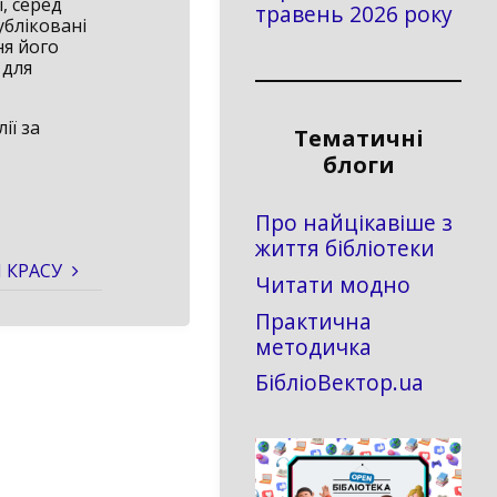
, серед
травень 2026 року
убліковані
ня його
 для
ії за
Тематичні
блоги
Про найцікавіше з
життя бібліотеки
 КРАСУ
Читати модно
Практична
методичка
БібліоВектор.ua