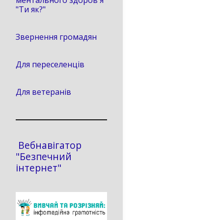
ментального здоров'я
"Ти як?"
Звернення громадян
Для переселенців
Для ветеранів
Вебнавігатор
"Безпечний
інтернет"