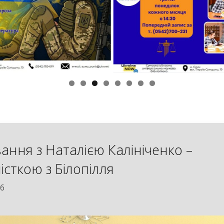
вання з Наталією Калініченко –
істкою з Білопілля
26