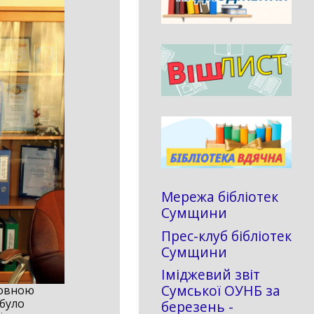
Мережа бібліотек
Сумщини
Прес-клуб бібліотек
Сумщини
Іміджевий звіт
Сумської ОУНБ за
ловною
 було
березень -