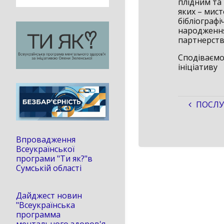
плідним та 
яких – мист
бібліографі
народження
партнерства
Сподіваємос
ініціативу
ПОСЛУ
Впровадження
Всеукраїнської
програми "Ти як?"в
Сумській області
Дайджест новин
"Всеукраїнська
программа