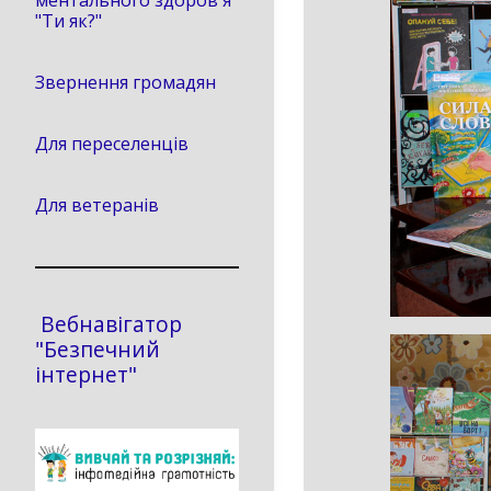
ментального здоров'я
"Ти як?"
Звернення громадян
Для переселенців
Для ветеранів
Вебнавігатор
"Безпечний
інтернет"