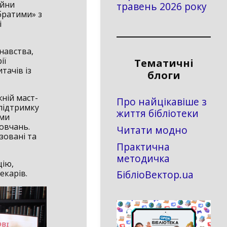
ійни
травень 2026 року
братими» з
і
навства,
ії
Тематичні
тачів із
блоги
ній маст-
Про найцікавіше з
 підтримку
життя бібліотеки
еми
вчань. ​
Читати модно
зовані та
Практична
методичка
цію,
БібліоВектор.ua
екарів.