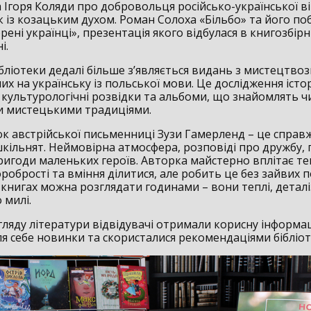
 Ігоря Коляди про добровольця російсько-української в
 із козацьким духом. Роман Солоха «Більбо» та його по
орені українці», презентація якого відбулася в книгозбірн
і.
бліотеки дедалі більше з’являється видань з мистецтвоз
х на українську із польської мови. Це дослідження істор
культурологічні розвідки та альбоми, що знайомлять чи
 мистецькими традиціями.
ок австрійської письменниці Зузи Гамерленд – це справж
шкільнят. Неймовірна атмосфера, розповіді про дружбу,
пригоди маленьких героїв. Авторка майстерно вплітає т
робрості та вміння ділитися, але робить це без зайвих по
 книгах можна розглядати годинами – вони теплі, деталі
милі. ​
гляду літератури відвідувачі отримали корисну інформа
я себе новинки та скористалися рекомендаціями бібліот