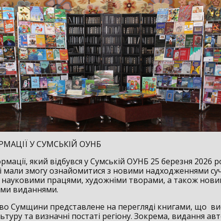
РМАЦІЇ У СУМСЬКІЙ ОУНБ
рмації, який відбувся у Сумській ОУНБ 25 березня 2026 р
і мали змогу ознайомитися з новими надходженнями суч
, науковими працями, художніми творами, а також нов
ми виданнями.
во Сумщини представлене на перегляді книгами, що в
льтуру та визначні постаті регіону. Зокрема, видання ав