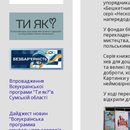
упорядника
«Бешкетник
серії «Неск
напередодн
У фондах бі
перекладени
мистецтва, 
польськими
Серія книж
хев для до
та великі 
доброти, хо
Картинки у
Впровадження
неймовірно 
Всеукраїнської
програми "Ти як?"в
У ході пере
Сумській області
відкрили дл
Дайджест новин
"Всеукраїнська
программа