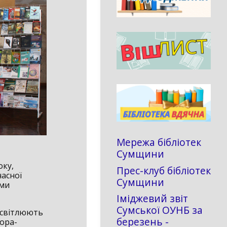
Мережа бібліотек
Сумщини
оку,
Прес-клуб бібліотек
асної
Сумщини
ими
Іміджевий звіт
Сумської ОУНБ за
исвітлюють
березень -
тора-