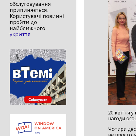
обслуговування
припиняється.
Користувачі повинні
пройти до
найближчого
укриття
20 квітня 
нагоди особ
Чотири деся
не просто 