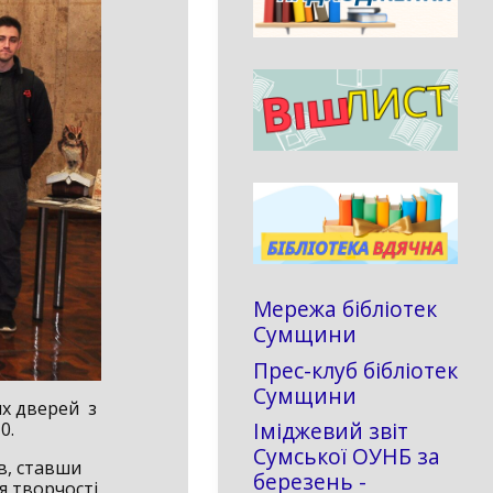
Мережа бібліотек
Сумщини
Прес-клуб бібліотек
Сумщини
их дверей з
Іміджевий звіт
0.
Сумської ОУНБ за
ів, ставши
березень -
я творчості