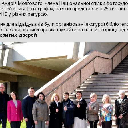
 Андрія Мозгового, члена Національної спілки фотохуд
 в об’єктиві фотографа», на якій представлені 25 світлин 
НБ у різних ракурсах.
я для відвідувачів були організовані екскурсії бібліоте
і заходи, дописи про які шукайте на нашій сторінці під
критих_дверей