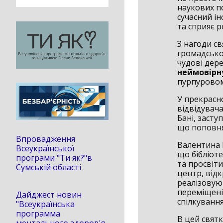
наукових по
сучасний ін
та сприяє 
З нагоди с
громадськос
чудові дер
неймовірн
пурпуровом
У прекрасно
відвідувача
Бані, засту
що поповня
Впровадження
Валентина 
Всеукраїнської
що бібліоте
програми "Ти як?"в
та просвіти
Сумській області
центр, від
реалізовую
переміщені
Дайджест новин
спілкування
"Всеукраїнська
программа
В цей святк