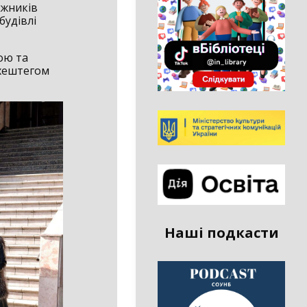
ожників
будівлі
кою та
 хештегом
Наші подкасти