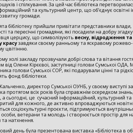
шуків і спілкування. За цей час бібліотека перетворилас
формаційний та культурний центр, що об’єднує освітні і
розвитку громади.
вята бібліотеку прийшли привітати представники влади,
ті та пересічні громадяни, які посадили на добру згадк
евця церцису, що символізують
весну, відродження та
у красу
завдяки своєму ранньому та яскравому рожево-
у цвітінню.
му холі закладу прозвучали добрі слова та вітання гостя
м від Олени Кірєєвої, заступниці голови Сумської ОДА,
пника голови Сумської СОР, які подарували цінні та рідкі
ть фонд бібліотеки.
Кальченко, директор Сумської ОУНБ, у своєму виступі з
ка протягом всіх років була справжнім осередком знань
, а сьогодні, це сучасний інформаційний, культурний та 
критий для кожного, де активно впроваджуються новітні 
ться соціокультурні проєкти, підтримуються внутрішнь
 особи, ветерани та молодь і створюється простір для н
 та натхнення.
овий день була презентована виставка «Бібліотека в об