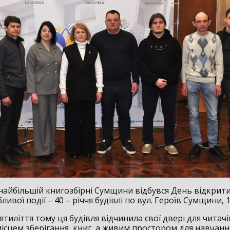
у найбільшій книгозбірні Сумщини відбувся День відкрит
ливої події – 40 – річчя будівлі по вул. Героїв Сумщини, 1
тиліття тому ця будівля відчинила свої двері для читач
місцем зберігання книг, а живим простором для навчанн