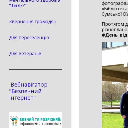
ментального здоров'я
фотографа»
"Ти як?"
«Бібліотека
Сумської ОУ
Звернення громадян
Протягом дн
різнопланов
#День_від
Для переселенців
Для ветеранів
Вебнавігатор
"Безпечний
інтернет"