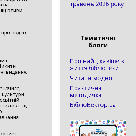
травень 2026 року
я на
ніціативи
у про подію
Тематичні
блоги
Про найцікавіше з
м і
 Микити
життя бібліотеки
сні видання,
Читати модно
Практична
азначила,
методичка
, культури
освітній
БібліоВектор.ua
технології,
о
авчання,
’єктиві