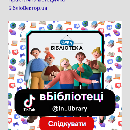
БібліоВектор.ua