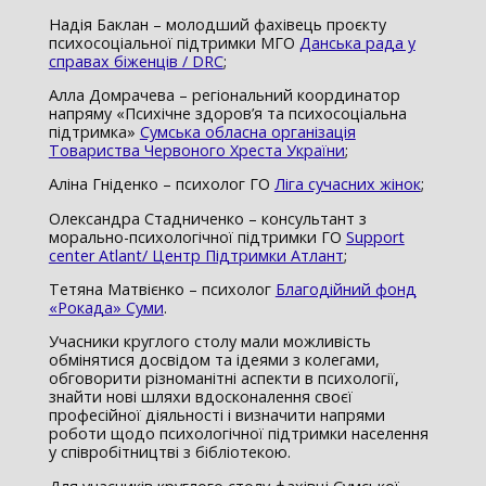
Надія Баклан – молодший фахівець проєкту
психосоціальної підтримки МГО
Данська рада у
справах біженців / DRC
;
Алла Домрачева – регіональний координатор
напряму «Психічне здоров’я та психосоціальна
підтримка»
Сумська обласна організація
Товариства Червоного Хреста України
;
Аліна Гніденко – психолог ГО
Ліга сучасних жінок
;
Олександра Стадниченко – консультант з
морально-психологічної підтримки ГО
Support
center Atlant/ Центр Підтримки Атлант
;
Тетяна Матвієнко – психолог
Благодійний фонд
«Рокада» Суми
.
Учасники круглого столу мали можливість
обмінятися досвідом та ідеями з колегами,
обговорити різноманітні аспекти в психології,
знайти нові шляхи вдосконалення своєї
професійної діяльності і визначити напрями
роботи щодо психологічної підтримки населення
у співробітництві з бібліотекою.