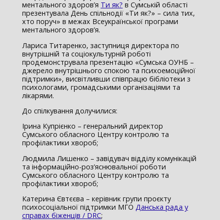
ментального здоров’я
Ти як?
в Сумській області
презентувала День спільнодії «Ти як?» – сила тих,
хто поруч» в межах Всеукраїнської програми
ментального здоров’я.
Лариса Титаренко, заступниця директора по
внутрішній та соціокультурній роботі
продемонструвала презентацію «Сумська ОУНБ –
джерело внутрішнього спокою та психоемоційної
підтримки», висвітливши співпрацю бібліотеки з
психологами, громадськими організаціями та
лікарями.
До спілкування долучилися:
Ірина Купрієнко – генеральний директор
Сумського обласного Центру контролю та
профілактики хвороб;
Людмила Лишенко – завідувач відділу комунікацій
та інформаційно-роз’яснювальної роботи
Сумського обласного Центру контролю та
профілактики хвороб;
Катерина Євтєєва – керівник групи проєкту
психосоціальної підтримки МГО
Данська рада у
справах біженців / DRC
;