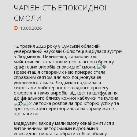
ЧАРІВНІСТЬ ЕПОКСИДНОЇ
СМОЛИ
13.05.2026
12 травня 2026 року у Сумській обласній
універсальній науковій бібліотеці відбулася зустріч
з Людмилою Пилипенко, талановитою
майстринею та засновницею власного бренду
крафтових виробів епоксидної смоли.
Презентація створених нею прикрас стала
справжнім святом для всіх поціновувачів
унікального стилю. Людмила поділилася
секретами майстерності складного процесу
створення таких виробів: від ідеї та шліфування
до фінального блиску кожної каблучки та кулона.
Авторка розповіла про історію успіху та
про те, як хобі перетворилося на справу життя,
що надихає.
Відвідувачі заходу мали змогу ознайомитися з
витонченими авторськими виробами з
епоксидної смоли та обрати собі особливу