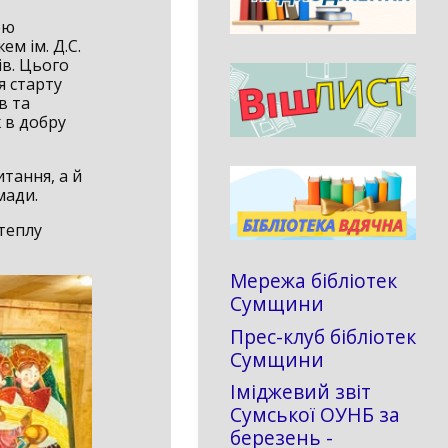
ою
м ім. Д.С.
ів. Цього
я старту
в та
 в добру
итання, а й
мади.
теплу
Мережа бібліотек
Сумщини
Прес-клуб бібліотек
Сумщини
Іміджевий звіт
Сумської ОУНБ за
березень -