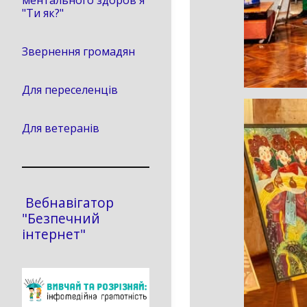
ментального здоров'я
"Ти як?"
Звернення громадян
Для переселенців
Для ветеранів
Вебнавігатор
"Безпечний
інтернет"