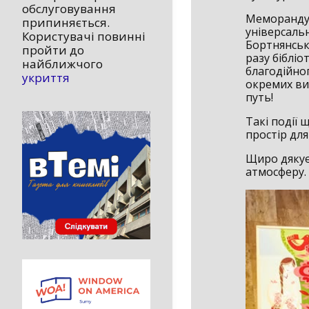
обслуговування
Меморандум
припиняється.
універсаль
Користувачі повинні
Бортнянсько
пройти до
разу бібліо
найближчого
благодійно
укриття
окремих ви
путь!
Такі події 
простір дл
Щиро дякує
атмосферу.