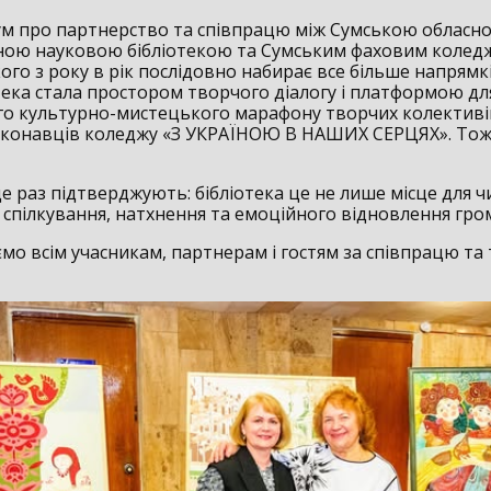
 про партнерство та співпрацю між Сумською обласн
ною науковою бібліотекою та Сумським фаховим коледже
го з року в рік послідовно набирає все більше напрямк
тека стала простором творчого діалогу і платформою дл
го культурно-мистецького марафону творчих колективі
конавців коледжу «З УКРАЇНОЮ В НАШИХ СЕРЦЯХ». Тож
ще раз підтверджують: бібліотека це не лише місце для ч
я спілкування, натхнення та емоційного відновлення гро
мо всім учасникам, партнерам і гостям за співпрацю та 