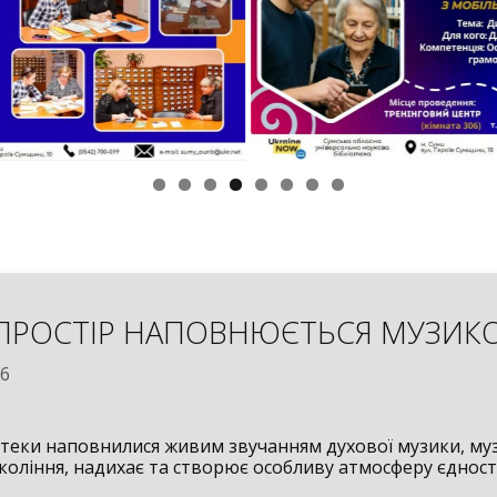
ПРОСТІР НАПОВНЮЄТЬСЯ МУЗИ
26
іотеки наповнилися живим звучанням духової музики, му
коління, надихає та створює особливу атмосферу єдност