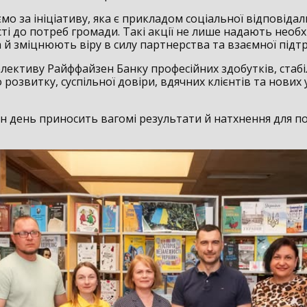
о за ініціативу, яка є прикладом соціальної відповідал
ті до потреб громади. Такі акції не лише надають необх
 й зміцнюють віру в силу партнерства та взаємної підт
лективу Райффайзен Банку професійних здобутків, стабі
розвитку, суспільної довіри, вдячних клієнтів та нових
н день приносить вагомі результати й натхнення для п