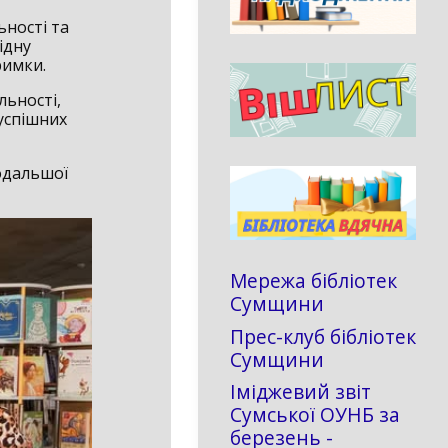
ьності та
ідну
римки.
льності,
 успішних
одальшої
Мережа бібліотек
Сумщини
Прес-клуб бібліотек
Сумщини
Іміджевий звіт
Сумської ОУНБ за
березень -