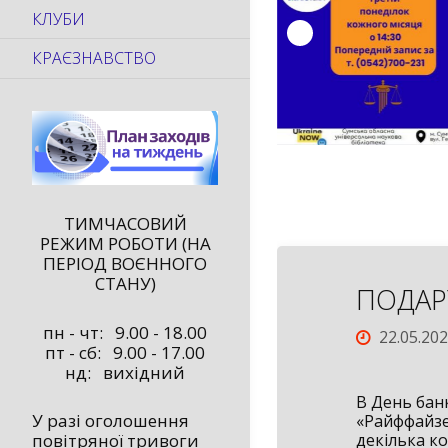
КЛУБИ
КРАЄЗНАВСТВО
ТИМЧАСОВИЙ
РЕЖИМ РОБОТИ (НА
ПЕРІОД ВОЄННОГО
СТАНУ)
ПОДАР
пн - чт: 9.00 - 18.00
22.05.20
пт - сб: 9.00 - 17.00
нд: вихідний
В День бан
У разі оголошення
«Райффайзе
декілька к
повітряної тривоги