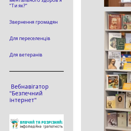
ментального здоров'я
"Ти як?"
Звернення громадян
Для переселенців
Для ветеранів
Вебнавігатор
"Безпечний
інтернет"