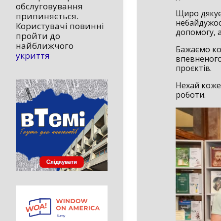
обслуговування
Щиро дякуєм
припиняється.
небайдужос
Користувачі повинні
допомогу, а
пройти до
найближчого
Бажаємо ко
укриття
впевненого 
проєктів.
Нехай коже
роботи.