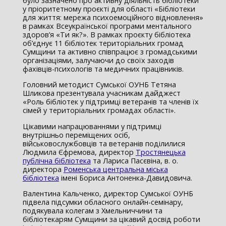
було зазначено про активну діяльність бібліотеки
у пріоритетному проєкті для області «Бібліотеки
для життя: мережа психоемоційного відновлення»
в рамках Всеукраїнської програми ментального
здоров’я «Ти як?». В рамках проєкту бібліотека
об’єднує 11 бібліотек територіальних громад
Сумщини та активно співпрацює з громадськими
організаціями, залучаючи до своїх заходів
фахівців-психологів та медичних працівників.
Головний методист Сумської ОУНБ Тетяна
Шликова презентувала учасникам дайджест
«Роль бібліотек у підтримці ветеранів та членів їх
сімей у територіальних громадах області».
Цікавими напрацюваннями у підтримці
внутрішньо переміщених осіб,
військовослужбовців та ветеранів поділилися
Людмила Єфремова, директор
Тростянецька
публічна бібліотека
та Лариса Пасєвіна, в. о.
директора
Роменська центральна міська
бібліотека
імені Бориса Антоненка-Давидовича.
Валентина Кальченко, директор Сумської ОУНБ
підвела підсумки обласного онлайн-семінару,
подякувала колегам з Хмельниччини та
бібліотекарям Сумщини за цікавий досвід роботи