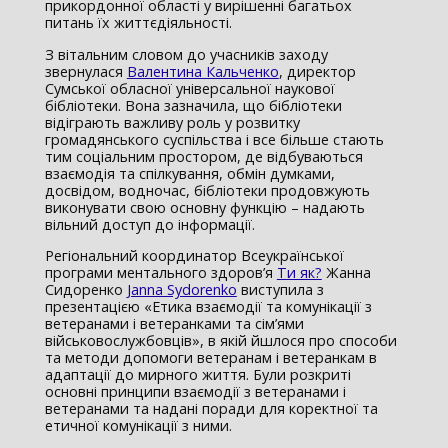
прикордонної області у вирішенні багатьох
питань їх життєдіяльності.
З вітальним словом до учасників заходу
звернулася
Валентина Кальченко
, директор
Сумської обласної універсальної наукової
бібліотеки. Вона зазначила, що бібліотеки
відіграють важливу роль у розвитку
громадянського суспільства і все більше стають
тим соціальним простором, де відбуваються
взаємодія та спілкування, обмін думками,
досвідом, водночас, бібліотеки продовжують
виконувати свою основну функцію – надають
вільний доступ до інформації.
Регіональний координатор Всеукраїнської
програми ментального здоров’я
Ти як?
Жанна
Сидоренко
Janna Sydorenko
виступила з
презентацією «Етика взаємодії та комунікації з
ветеранами і ветеранками та сім’ями
військовослужбовців», в якій йшлося про способи
та методи допомоги ветеранам і ветеранкам в
адаптації до мирного життя. Були розкриті
основні принципи взаємодії з ветеранами і
ветеранами та надані поради для коректної та
етичної комунікації з ними.