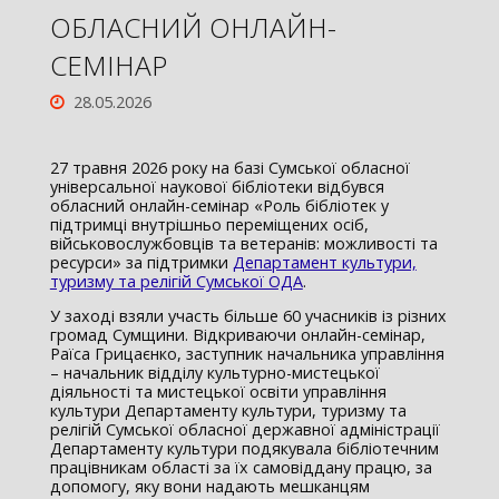
ОБЛАСНИЙ ОНЛАЙН-
СЕМІНАР
28.05.2026
27 травня 2026 року на базі Сумської обласної
універсальної наукової бібліотеки відбувся
обласний онлайн-семінар «Роль бібліотек у
підтримці внутрішньо переміщених осіб,
військовослужбовців та ветеранів: можливості та
ресурси» за підтримки
Департамент культури,
туризму та релігій Сумської ОДА
.
У заході взяли участь більше 60 учасників із різних
громад Сумщини. Відкриваючи онлайн-семінар,
Раїса Грицаєнко, заступник начальника управління
– начальник відділу культурно-мистецької
діяльності та мистецької освіти управління
культури Департаменту культури, туризму та
релігій Сумської обласної державної адміністрації
Департаменту культури подякувала бібліотечним
працівникам області за їх самовіддану працю, за
допомогу, яку вони надають мешканцям