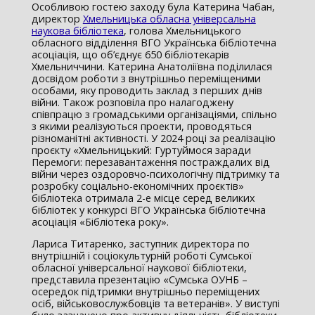
Особливою гостею заходу була Катерина Чабан,
директор
Хмельницька обласна універсальна
наукова бібліотека
, голова Хмельницького
обласного відділення ВГО Українська бібліотечна
асоціація, що об’єднує 650 бібліотекарів
Хмельниччини. Катерина Анатоліївна поділилася
досвідом роботи з внутрішньо переміщеними
особами, яку проводить заклад з перших днів
війни. Також розповіла про налагоджену
співпрацю з громадськими організаціями, спільно
з якими реалізуються проекти, проводяться
різноманітні активності. У 2024 році за реалізацію
проєкту «Хмельницький: Гуртуймося заради
Перемоги: перезавантаження постраждалих від
війни через оздоровчо-психологічну підтримку та
розробку соціально-економічних проєктів»
бібліотека отримала 2-е місце серед великих
бібліотек у конкурсі ВГО Українська бібліотечна
асоціація «Бібліотека року».
Лариса Титаренко, заступник директора по
внутрішній і соціокультурній роботі Сумської
обласної універсальної наукової бібліотеки,
представила презентацію «Сумська ОУНБ –
осередок підтримки внутрішньо переміщених
осіб, військовослужбовців та ветеранів». У виступі