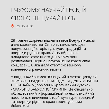
І ЧУЖОМУ НАУЧАЙТЕСЬ, Й
СВОГО НЕ ЦУРАЙТЕСЬ
29.05.2026
28 травня щорічно відзначається Всеукраїнський
день краєзнавства. Свято встановлено для
популяризації історії, культури, традицій та
природи рідного краю. Дату обрано не
випадково: саме цього дня у 1925 році
розпочалася Перша Всеукраїнська краєзнавча
конференція, яка дала старт системному
вивченню українських земель.
У відділі @АбонементЮнацький в межах циклу «У
ЗВИЧАЯХ, ТРАДИЦІЯХ НАРОДУ ТИ ДУШУ УКРАЇНИ
ПІЗНАВАЙ» оформлений краєзнавчий куточок
«СКАРБИ З БАБУСИНОЇ СКРИНІ». Це спеціально
облаштований інформаційний та експозиційний
простір для вивчення історії, культури, традицій
та природи рідного краю користувачами
бібліотеки.