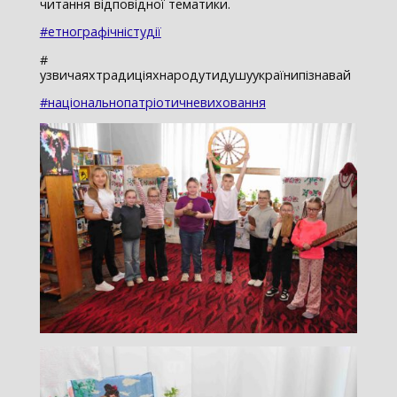
читання відповідної тематики.
#етнографічністудії
#
узвичаяхтрадиціяхнародутидушуукраїнипізнавай
#національнопатріотичневиховання