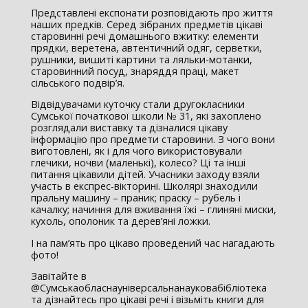
Представлені експонати розповідають про життя
наших предків. Серед зібраних предметів цікаві
старовинні речі домашнього вжитку: елементи
прядки, веретена, автентичний одяг, серветки,
рушники, вишиті картини та ляльки-мотанки,
старовинний посуд, знаряддя праці, макет
сільського подвір’я.
Відвідувачами куточку стали другокласники
Сумської початкової школи № 31, які захоплено
розглядали виставку та дізналися цікаву
інформацію про предмети старовини. З чого вони
виготовлені, як і для чого використовували
глечики, ночви (маленькі), колесо? Ці та інші
питання цікавили дітей. Учасники заходу взяли
участь в експрес-вікторині. Школярі знаходили
пральну машину – праник; праску – рубель і
качалку; начиння для вживання їжі – глиняні миски,
кухоль, ополоник та дерев’яні ложки.
І на пам’ять про цікаво проведений час нагадають
фото!
Завітайте в
@Сумськаобласнауніверсальнанауковабібліотека
та дізнайтесь про цікаві речі і візьміть книги для