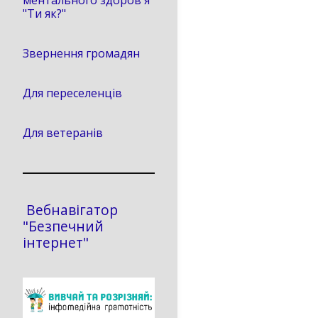
ментального здоров'я
"Ти як?"
Звернення громадян
Для переселенців
Для ветеранів
Вебнавігатор
"Безпечний
інтернет"