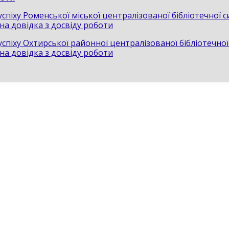
спіху Роменської міської централізованої бібліотечної с
на довідка з досвіду роботи
спіху Охтирської районної централізованої бібліотечної
на довідка з досвіду роботи