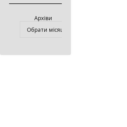
Архіви
Архіви