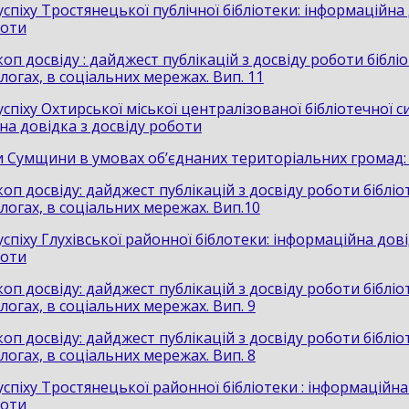
спіху Тростянецької публічної бібліотеки: інформаційна 
боти
оп досвіду : дайджест публікацій з досвіду роботи біблі
блогах, в соціальних мережах. Вип. 11
спіху Охтирської міської централізованої бібліотечної с
на довідка з досвіду роботи
ки Сумщини в умовах об’єднаних територіальних громад: 
оп досвіду: дайджест публікацій з досвіду роботи бібліо
блогах, в соціальних мережах. Вип.10
спіху Глухівської районної біблотеки: інформаційна дові
боти
оп досвіду: дайджест публікацій з досвіду роботи бібліо
блогах, в соціальних мережах. Вип. 9
оп досвіду: дайджест публікацій з досвіду роботи бібліо
блогах, в соціальних мережах. Вип. 8
спіху Тростянецької районної бібліотеки : інформаційна
боти