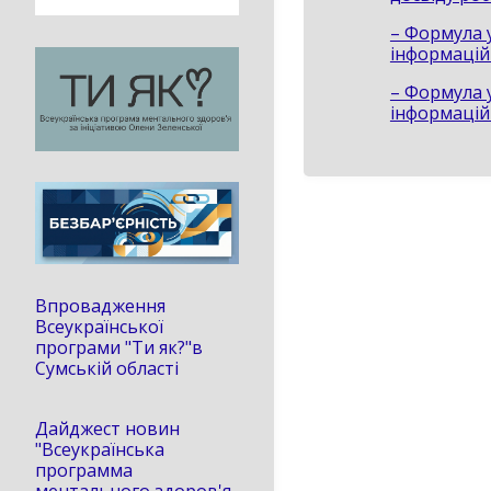
– Формула у
інформацій
– Формула у
інформацій
Впровадження
Всеукраїнської
програми "Ти як?"в
Сумській області
Дайджест новин
"Всеукраїнська
программа