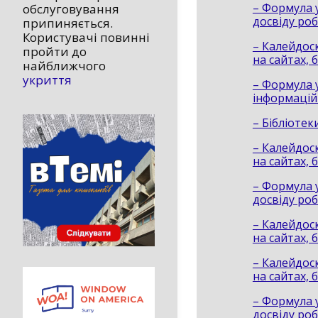
– Формула у
обслуговування
досвіду ро
припиняється.
Користувачі повинні
– Калейдоск
пройти до
на сайтах, 
найближчого
укриття
– Формула у
інформацій
– Бібліоте
– Калейдоск
на сайтах, 
– Формула у
досвіду ро
– Калейдоск
на сайтах, 
– Калейдоск
на сайтах, 
– Формула у
досвіду ро