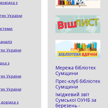
довідка з
отек України
истеми:
аналіз
тек України
дка з
Мережа бібліотек
Сумщини
тек України
Прес-клуб бібліотек
Сумщини
тек України
Іміджевий звіт
Сумської ОУНБ за
 довідка з
березень -