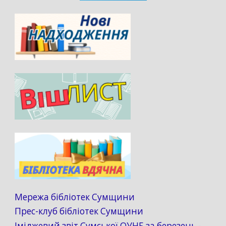
Мережа бібліотек Сумщини
Прес-клуб бібліотек Сумщини
Іміджевий звіт Сумської ОУНБ за березень -