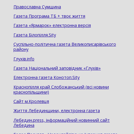
Православна Сумщина
Газета Програма ТБ + твоє життя
Газета «Ярмарок» електронна версія
Газета Білопілля.Sity
Суспільно-політична газета Великописарівського
району
Глухів.info
Газета Національний заповідник «Глухів»
Електронна газета Конотоп.Sity
Краснопілля край Слобожанський (всі новини
краснопільщини)
Сайт м.Кролевця
Життя Лебединщини, електронна газета
Лебедин.press, інформаційний новинний сайт
Лебедина