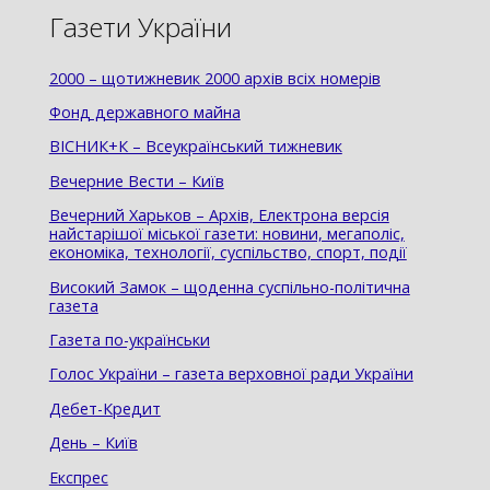
Газети України
2000 – щотижневик 2000 архів всіх номерів
Фонд державного майна
ВІСНИК+К – Всеукраїнський тижневик
Вечерние Вести – Київ
Вечерний Харьков – Архів, Електрона версія
найстарішої міської газети: новини, мегаполіс,
економіка, технології, суспільство, спорт, події
Високий Замок – щоденна суспільно-політична
газета
Газета по-українськи
Голос України – газета верховної ради України
Дебет-Кредит
День – Київ
Експрес