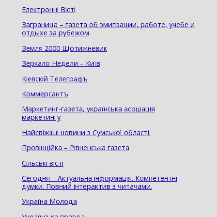
Електроннi Вiстi
Заграница – газета об эмиграции, работе, учебе и
отдыхе за рубежом
Земля 2000 Щотижневик
Зеркало Недели – Київ
Кіевскій Телеграфъ
Коммерсантъ
Маркетинг-газета, українська асоціація
маркетингу
Найсвіжіші новини з Сумської області.
Провінційка – Рівненська газета
Сільські вісті
Сегодня – Актуальна інформація. Компетентні
думки. Повний інтерактив з читачами.
Україна Молода
Українська правда