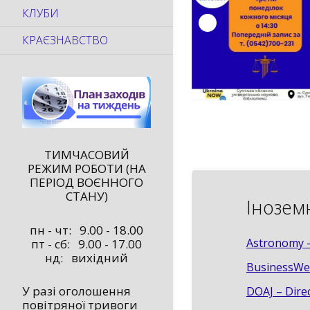
КЛУБИ
КРАЄЗНАВСТВО
ТИМЧАСОВИЙ
РЕЖИМ РОБОТИ (НА
ПЕРІОД ВОЄННОГО
СТАНУ)
Інозем
пн - чт: 9.00 - 18.00
Astronomy 
пт - сб: 9.00 - 17.00
нд: вихідний
BusinessWee
У разі оголошення
DOAJ – Dire
повітряної тривоги