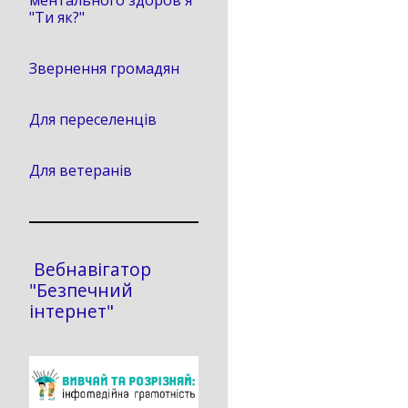
ментального здоров'я
"Ти як?"
Звернення громадян
Для переселенців
Для ветеранів
Вебнавігатор
"Безпечний
інтернет"