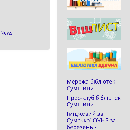
g News
Мережа бібліотек
Сумщини
Прес-клуб бібліотек
Сумщини
Іміджевий звіт
Сумської ОУНБ за
березень -