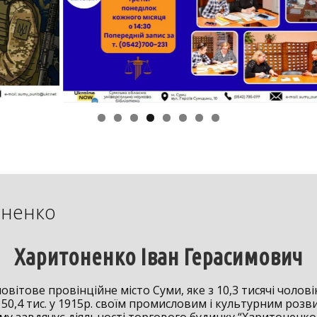
оненко
Харитоненко Іван Герасимович
вітове провінційне місто Суми, яке з 10,3 тисячі чоловік
50,4 тис. у 1915р. своїм промисловим і культурним роз
му завдячує діяльності торгового будинку “Харитоненко 