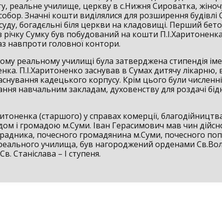
у, реальне училище, церкву в с.Нижня Сироватка, жіночу
собор. Значні кошти виділялися для розширення будівлі
суду, богадєльні біля церкви на кладовищі. Перший бето
 річку Сумку був побудований на кошти П.І.Харитоненка
раз навпроти головної контори.
ому реальному училищі була затверджена стипендія іме
енка. П.І.Харитоненко заснував в Сумах дитячу лікарню, 
аснування кадецького корпусу. Крім цього були численні
ння навчальним закладам, духовенству для роздачі бідни
итоненка (старшого) у справах комерції, благодійництва
ядом і громадою м.Суми. Іван Герасимович мав чин дійсн
 радника, почесного громадянина м.Суми, почесного по
реального училища, був нагороджений орденами Св.Во
і Св. Станіслава – І ступеня.