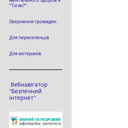
ментального здоров'я
"Ти як?"
Звернення громадян
Для переселенців
Для ветеранів
Вебнавігатор
"Безпечний
інтернет"