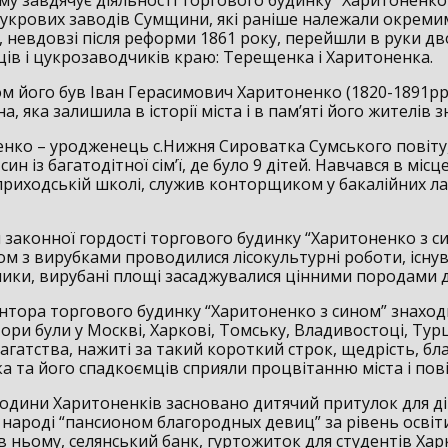
цукрових заводів Сумщини, які раніше належали окреми
 невдовзі після реформи 1861 року, перейшли в руки дв
ів і цукрозаводчиків краю: Терещенка і Харитоненка.
м його був Іван Герасимович Харитоненко (1820-1891рр.
, яка залишила в історії міста і в пам’яті його жителів з
ненко – уродженець с.Нижня Сироватка Сумського повіту
ин із багатодітної сім’ї, де було 9 дітей. Навчався в місц
риходській школі, служив конторщиком у бакалійних л
законної гордості торгового будинку “Харитоненко з с
зом з вирубками проводилися лісокультурні роботи, існу
ники, вирубані площі засаджувалися цінними породами 
нтора торгового будинку “Харитоненко з сином” знаход
ори були у Москві, Харкові, Томську, Владивостоці, Турції
агатства, нажиті за такий короткий строк, щедрість, бл
а та його спадкоємців сприяли процвітанню міста і пові
одини Харитоненків засновано дитячий притулок для ді
 народі “пансионом благородных девиц” за рівень освіти
в ньому, селянський банк, гуртожиток для студентів Хар