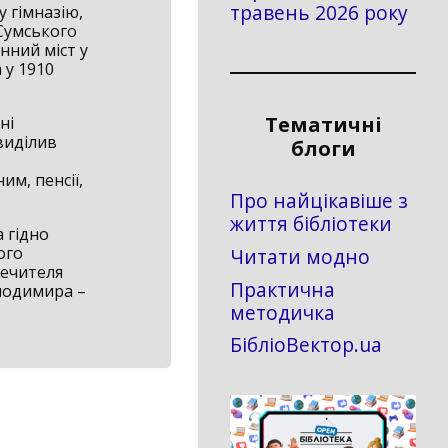
травень 2026 року
 гімназію,
 Сумського
нний міст у
 у 1910
Тематичні
ні
виділив
блоги
м, пенсії,
Про найцікавіше з
життя бібліотеки
 гідно
ого
Читати модно
печителя
Практична
лодимира –
методичка
БібліоВектор.ua