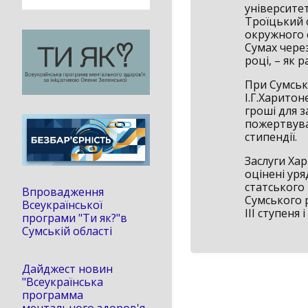
університет
Троїцький 
окружного 
Сумах через
році, – як 
При Сумськ
І.Г.Харитон
гроші для з
пожертвува
стипендії.
Заслуги Хар
оцінені ур
статського
Впровадження
Сумського 
Всеукраїнської
ІІІ ступеня 
програми "Ти як?"в
Сумській області
Дайджест новин
"Всеукраїнська
программа