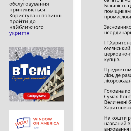
обслуговування
Більшість 
припиняється.
поміщикам,
Користувачі повинні
промисловц
пройти до
Засновнико
найближчого
неординарна
укриття
І.Г.Харито
селянський с
церковно-п
купців.
Предметом 
ліси, де ра
лісорозсад
Головна ко
Сумах. Конт
Величезні б
Харитоненк
На кошти р
названий в
виховання 