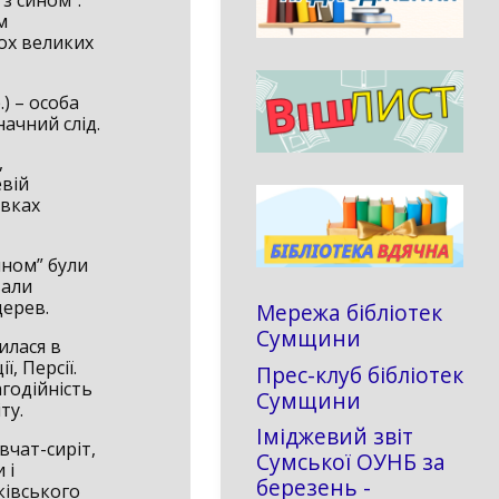
м
ох великих
) – особа
начний слід.
,
евій
авках
ином” були
вали
дерев.
Мережа бібліотек
Сумщини
илася в
, Персії.
Прес-клуб бібліотек
агодійність
Сумщини
ту.
Іміджевий звіт
вчат-сиріт,
Сумської ОУНБ за
 і
березень -
ківського