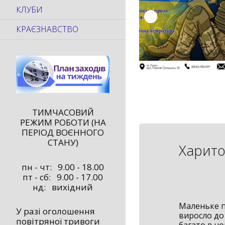
КЛУБИ
КРАЄЗНАВСТВО
ТИМЧАСОВИЙ
РЕЖИМ РОБОТИ (НА
ПЕРІОД ВОЄННОГО
СТАНУ)
Харит
пн - чт: 9.00 - 18.00
пт - сб: 9.00 - 17.00
нд: вихідний
Маленьке по
У разі оголошення
виросло до 
повітряної тривоги
багато в чо