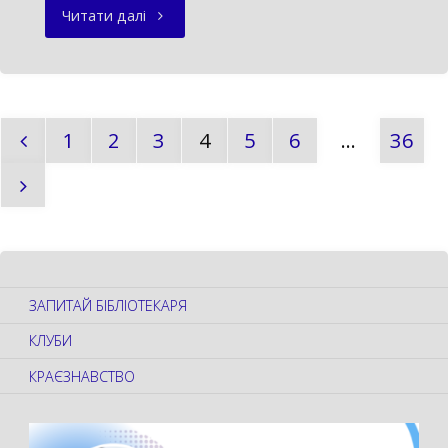
"КОЛО
Читати далі
ПСИХОЛОГІЧНОЇ
ПІДТРИМКИ"
1
2
3
4
5
6
…
36
Пагінація
записів
ЗАПИТАЙ БІБЛІОТЕКАРЯ
КЛУБИ
КРАЄЗНАВСТВО