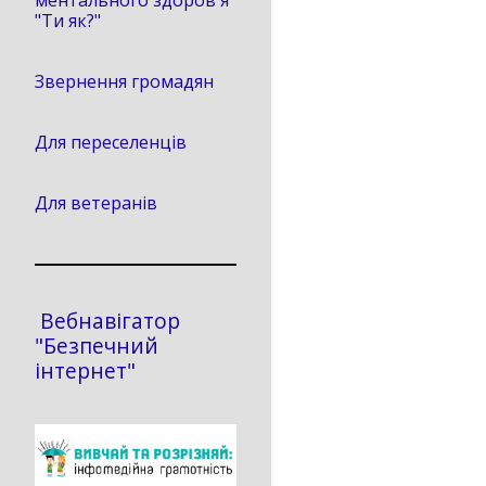
ментального здоров'я
"Ти як?"
Звернення громадян
Для переселенців
Для ветеранів
Вебнавігатор
"Безпечний
інтернет"