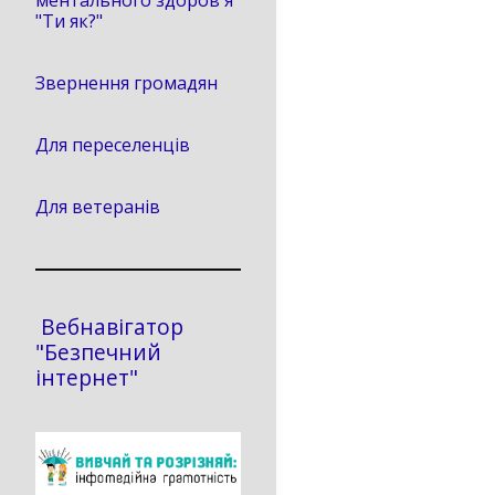
ментального здоров'я
"Ти як?"
Звернення громадян
Для переселенців
Для ветеранів
Вебнавігатор
"Безпечний
інтернет"