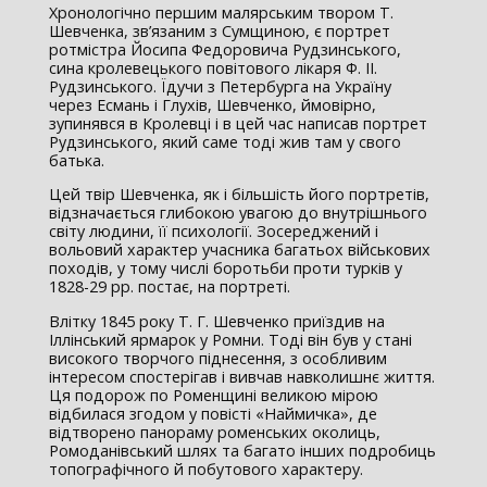
Хронологічно першим малярським твором Т.
Шевченка, зв’язаним з Сумщиною, є портрет
ротмістра Йосипа Федоровича Рудзинського,
сина кролевецького повітового лікаря Ф. II.
Рудзинського. Їдучи з Петербурга на Україну
через Есмань і Глухів, Шевченко, ймовірно,
зупинявся в Кролевці і в цей час написав портрет
Рудзинського, який саме тоді жив там у свого
батька.
Цей твір Шевченка, як і більшість його портретів,
відзначається глибокою увагою до внутрішнього
світу людини, її психології. Зосереджений і
вольовий характер учасника багатьох військових
походів, у тому числі боротьби проти турків у
1828-29 рр. постає, на портреті.
Влітку 1845 року Т. Г. Шевченко приїздив на
Іллінський ярмарок у Ромни. Тоді він був у стані
високого творчого піднесення, з особливим
інтересом спостерігав і вивчав навколишнє життя.
Ця подорож по Роменщині великою мірою
відбилася згодом у повісті «Наймичка», де
відтворено панораму роменських околиць,
Ромоданівський шлях та багато інших подробиць
топографічного й побутового характеру.