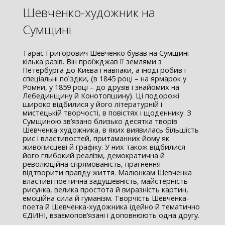
Шевченко-художник на
Сумщині
Тарас Григорович Шевченко бував на Сумщині
кілька разів. Він проїжджав її землями з
Петербурга до Києва і навпаки, а іноді робив і
спеціальні поїздки, (в 1845 році – на ярмарок у
Ромни, у 1859 році – до друзів і знайомих на
Лебединщину й Конотопшину). Ці подорожі
широко відбилися у його літературній і
мистецькій творчості, в повістях і щоденнику. З
Сумщиною зв’язано близько десятка творів
Шевченка-художника, в яких виявилась більшість
рис і властивостей, притаманних йому як
живописцеві й графіку. У них також відбилися
його глибокий реалізм, демократична й
революційна спрямованість, прагнення
відтворити правду життя. Малюнкам Шевченка
властиві поетична задушевність, майстерність
рисунка, велика простота й виразність картин,
емоційна сила й гуманізм. Творчість Шевченка-
поета й Шевченка-художника ідейно й тематично
ЄДИНІ, взаємопов’язані і доповнюють одна другу.