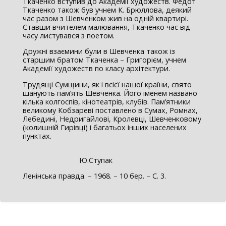
Ткаченко вступив до Академії художеств. Федот
Ткаченко також був учнем К. Брюллова, деякий
час разом з Шевченком жив на одній квартирі.
Ставши вчителем малювання, Ткаченко час від
часу листувався з поетом.
Дружні взаємини були в Шевченка також із
старшим братом Ткаченка – Григорієм, учнем
Академії художеств по класу архітектури.
Трудящі Сумщини, як і всієї нашої країни, свято
шанують пам’ять Шевченка. Його іменем названо
кілька колгоспів, кінотеатрів, клубів. Пам’ятники
великому Кобзареві поставлено в Сумах, Ромнах,
Лебедині, Недригайлові, Кролевці, Шевченковому
(колишній Гирівці) і багатьох інших населених
пунктах.
Ю.Ступак
Ленінська правда. – 1968. – 10 бер. – С. 3.