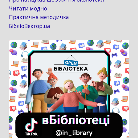
Читати модно
Практична методичка
БібліоВектор.ua