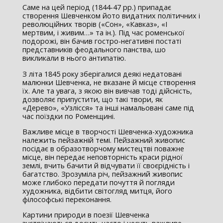
Саме на цей період (1844-47 рр.) припадає
створення Шевченком йото видатних політичних і
революційних творів («Сон», «Кавказ», «І
мертвим, і живим…» та ін.). Під час роменської
подорожі, він бачив гостро-негативні постаті
представників феодального панства, шо
викликали в нього антипатію.
З літа 1845 року зберігалися деякі недатовані
малюнки Шевченка, не вказане й місце створення
їх. Але та увага, з якою він вивчав тоді дійсність,
дозволяє припустити, що такі твори, як
«Дерево», «Узлісся» та інші намальовані саме під
час поїздки по Роменщині.
Важливе місце в творчості Шевченка-художника
належить пейзажній темі. Пейзажний живопис
посідає в образотворчому мистецтві поважне
місце, він передає неповторність краси рідної
землі, вчить бачити й відчувати її своєрідність і
багатство. Зрозуміла річ, пейзажний живопис
може глибоко передати почуття й погляди
художника, відбити світогляд митця, його
філософські переконання.
Картини природи в поезії Шевченка