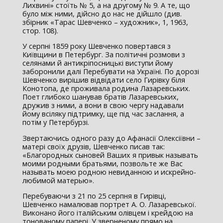
Лихвині» стоїть № 5, а на другому № 9. А те, що
було між ними, дійсно до нас не дійшло (див.
збірник «Тарас Шевченко – художник», 1, 1963,
стор. 108).
У серпні 1859 року Шевченко повертався з
Київщини в Петербург. За політичні розмови з
селянами й антикріпосницькі виступи йому
заборонили далі Перебувати на Україні. По дорозі
Шевченко вирішив відвідати село Гирівку біля
Конотопа, де проживала родина Лазаревських.
Поет глибоко шанував братів Лазаревських,
дружив з ними, а вони в свою чергу надавали
йому всіляку підтримку, ще під час заслання, а
потім у Петербурзі.
Звертаючись одного разу до Афанасії Олексіївни –
матері своїх друзів, Шевченко писав так:
«Благородных сыновей Ваших я привык называть
моими родными братьями, позвольте же Вас
называть моею родною невиданною и искрейно-
любимой матерью».
Перебуваючи з 21 по 25 серпня в Гирівці,
Шевченко намалював портрет А. О. Лазаревської.
Виконано його італійським олівцем і крейдою на
тонованому папері. У зверненому прямо на