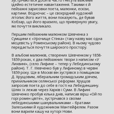
зустрічаються досить часто і несуть важливе
ідейно-естетичне навантаження. Такими є й
пейзажні зарисовки поета, малюнки, ескізи,
картини. Водночас – це своєрідний художній
літопис його життя, вони показують, де бував
Кобзар, що його вразило, що привернуло увагу,
які почуття викликало.
Першим пейзажним малюнком Шевченка з
Сумщини є «Урочище Стінка» (таку назву має одна
місцевість у Роменському районі). В ньому чудово
передається почуття широкого простору.
В альбомі малюнків, створених Шевченком у 1858-
1859 роках, є два пейзажних твори з написом «У
Лихвині», (село Лифине – тепер у Лебединському
районі). Т. Г. ІІІевченко був у Лифиному) в червні
1859 року. Ще в Москві він зустрівся з поміщиком
Д. Хрущовим, ліберальним громадським діячем,
прихильником селянської реформи. Хрущов
запросив поета до себе в гості на Лебединшину.
Шлях їх лежав через Харків і Суми. В Лифині
Шевченко пробув кілька днів, написав вірш «Ой по
горі ромен цвіте», зустрічався з своїми
лебединськими шанувальниками – братами
Залеськими й художником Мантейфелем. Разом
вони варили кашу на хуторі Нови.