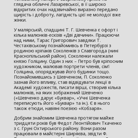
глядача обличчі Лазаревської, в її широко
відкритих очах надзвичайно виразно передано
щирість і доброту, лагідність цієї не молодої вже
жінки.
У малярській, спадщині Т. Г. Шевченка є офорт і
кілька малюнків-ескізів «Дві дівчини». Працюючи
над ними, Тарас Григорович завдяки Т.
Честахівському познайомивсь в Петербурзі з
родиною кріпаків Соколенків з Славгорода (нині
Краснопільський район). Соколенки належали
князю Голіцину. Один з них – Петро був кріпосним
художником, малював портрети членів, сім’ї
Голіцина, опоряджував його будинки тощо.
Познайомившись з Шевченком, П. Соколенко
зазнав його впливу, став відвідувати лекції в
Академії художеств, писати вірші, створив кілька
малюнків, на яких зображений Шевченко
(«Шевченко дарує «Буквар», «Учні Шевченка
переписують його «Буквар» та ін.). Є в нього
також етюди, навіяні поезією «Кобзаря».
Добрим знайомим Шевченка протягом майже
тридцяти років був Федот Леонтійович Ткаченко
з с. Груні Охтирського району. Вони разом
працювали в майстерні Ширяєва, звідти Ф.