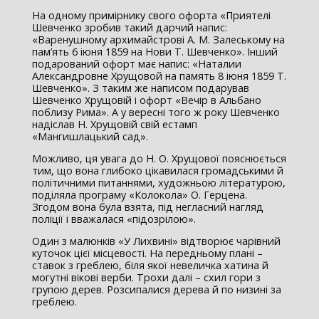
На одному примірнику свого офорта «Приятелі
Шевченко зробив такий дарчий напис:
«Варенушному архимайстрові А. М. Залеському на
пам’ять 6 іюня 1859 на Нови Т. Шевченко». Інший
подарований офорт має напис: «Наталии
Александровне Хрущовой на память 8 іюня 1859 Т.
Шевченко». З таким же написом подарував
Шевченко Хрущовій і офорт «Вечір в Альбано
поблизу Рима». А у вересні того ж року Шевченко
надіслав Н. Хрущовій свій естамп
«Мангишлацький сад».
Можливо, ця увага до Н. О. Хрущової пояснюється
тим, що вона глибоко цікавилася громадськими й
політичними питаннями, художньою літературою,
поділяла програму «Колокола» О. Герцена.
Згодом вона була взята, під негласний нагляд
поліції і вважалася «підозрілою».
Один з малюнків «У Лихвині» відтворює чарівний
куточок цієї місцевості. На передньому плані –
ставок з греблею, біля якої невеличка хатина й
могутні вікові верби. Трохи далі – схил гори з
групою дерев. Розсипалися дерева й по низині за
греблею.