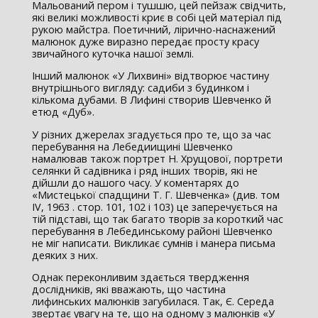
Мальований пером і тушшю, цей пейзаж свідчить,
які великі можливості криє в собі цей матеріал під
рукою майстра. Поетичний, лірично-наснажений
малюнок дуже виразно передає просту красу
звичайного куточка нашої землі.
Інший малюнок «У Лихвині» відтворює частину
внутрішнього вигляду: садиби з будинком і
кількома дубами. В Лифині створив Шевченко й
етюд «Дуб».
У різних джерелах згадується про те, що за час
перебування на Лебедиищині Шевченко
намалював також портрет Н. Хрущової, портрети
селянки й садівника і ряд інших творів, які не
дійшли до нашого часу. У коментарях до
«Мистецької спадщини Т. Г. Шевченка» (див. том
IV, 1963 . стор. 101, 102 і 103) це заперечується на
тій підставі, що так багато творів за короткий час
перебування в Лебединському районі Шевченко
не міг написати. Викликає сумнів і манера письма
деяких з них.
Однак переконливим здається твердження
дослідників, які вважають, що частина
лифинських малюнків загубилася. Так, Є. Середа
звертає увагу на те, що на одному з малюнків «У