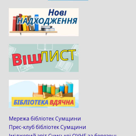
Мережа бібліотек Сумщини
Прес-клуб бібліотек Сумщини
Іміджевий звіт Сумської ОУНБ за березень -