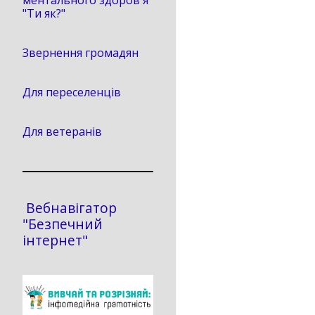
ментального здоров'я
"Ти як?"
Звернення громадян
Для переселенців
Для ветеранів
Вебнавігатор
"Безпечний
інтернет"