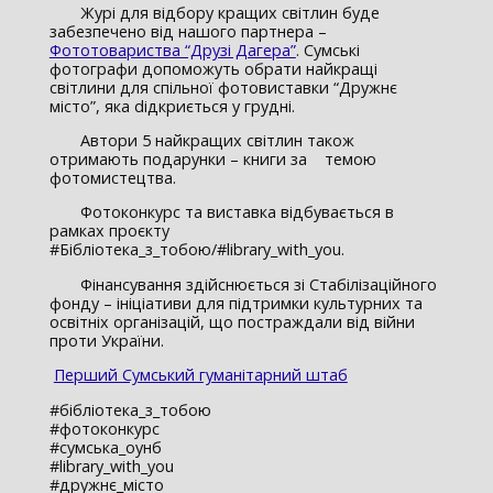
Журі для відбору кращих світлин буде
забезпечено від нашого партнера –
Фототовариства “Друзі Дагера”
. Сумські
фотографи допоможуть обрати найкращі
світлини для спільної фотовиставки “Дружнє
місто”, яка dідкриється у грудні.
Автори 5 найкращих світлин також
отримають подарунки – книги за темою
фотомистецтва.
Фотоконкурс та виставка відбувається в
рамках проєкту
#Бібліотека_з_тобою/#library_with_you.
Фінансування здійснюється зі Стабілізаційного
фонду – ініціативи для підтримки культурних та
освітніх організацій, що постраждали від війни
проти України.
Перший Сумський гуманітарний штаб
#бібліотека_з_тобою
#фотоконкурс
#сумська_оунб
#library_with_you
#дружнє_місто