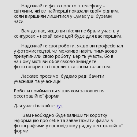
Надсилайте фото просто з телефону –
світлини, які ви найперші показали своїм рідним,
коли вирішили лишитися у Сумах у ці буремні
часи.
Вам до нас, якщо ви ніколи не брали участь у
конкурсах – нехай саме цей буде для вас першим.
Надсилайте свої роботи, якщо ви професіонал
у фотомистецтві, чи можливо навіть тимчасово
призупинили свою роботу. Беріть участь, бо в
нашому місті ви обов’язково знайдете
фототоваришів і поділитеся своїм талантом.
Ласкаво просимо, будемо раді бачити
учасників та учасниць!
Роботи приймаються шляхом заповнення
реєстраційної форми.
Для участі клікайте
тут
.
Вам необхідно буде залишити коротку
інформацію про себе та завантажити файли з
фотографіями у відповідному рядку реєстраційної
форми.