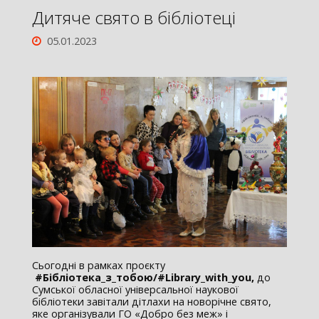
Дитяче свято в бібліотеці
05.01.2023
Сьогодні в рамках проєкту
#Бібліотека_з_тобою/#
Library
_
with
_
you
,
до
Сумської обласної універсальної наукової
бібліотеки завітали дітлахи на новорічне свято,
яке організували ГО «Добро без меж» і