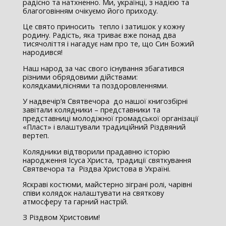
радісно та натхненно. Ми, українці, з надією та
благоговінням очікуємо його приходу.
Це свято приносить тепло і затишок у кожну
родину. Радість, яка триває вже понад два
тисячоліття і нагадує нам про те, що Син Божий
народився!
Наш народ за час свого існування збагатився
різними обрядовими дійствами:
колядками,піснями та поздоровленнями.
У надвечір’я Святвечора до нашої книгозбірні
завітали колядники – представники та
представниці молодіжної громадської організації
«Пласт» і влаштували традиційний Різдвяний
вертеп.
Колядники відтворили прадавню історію
народження Ісуса Христа, традиції святкування
Святвечора та Різдва Христова в Україні.
Яскраві костюми, майстерно зіграні ролі, чарівні
співи колядок налаштувати на святкову
атмосферу та гарний настрій.
З Різдвом Христовим!