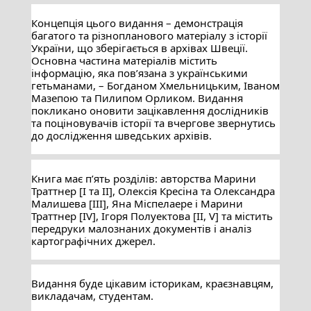
Концепція цього видання – демонстрація 
багатого та різнопланового матеріалу з історії 
України, що зберігається в архівах Швеції. 
Основна частина матеріалів містить 
інформацію, яка пов’язана з українськими 
гетьманами, – Богданом Хмельницьким, Іваном 
Мазепою та Пилипом Орликом. Видання 
покликано оновити зацікавлення дослідників 
та поціновувачів історії та вчергове звернутись 
до дослідження шведських архівів.
Книга має п’ять розділів: авторства Марини 
Траттнер [І та ІІ], Олексія Кресіна та Олександра 
Малишева [ІІІ], Яна Міспелаере і Марини 
Траттнер [IV], Ігоря Полуектова [ІІ, V] та містить 
передруки малознаних документів і аналіз 
картографічних джерел.
Видання буде цікавим історикам, краєзнавцям, 
викладачам, студентам.