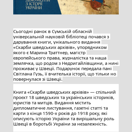
Сьогодні ранок в Сумській обласній 
універсальній науковій бібліотеці почався з 
дарування книги, унікального видання 
«Скарби шведських архівів», упорядником 
якого є Марина Траттнер, магістр 
європейського права, журналістка та наша 
землячка, що родом з Недригайлівщини, а нині 
проживає у Швеції. Подарунок передала пані 
Світлана Гузь, її вчителька історії, що тільки но 
повернулася зі Швеції.
Книга «Скарби шведських архівів» — спільний 
п
роєкт 18 шведських та українських істориків, 
юристів та митців. Видання містить 
дипломатичне листування, газетні статті та 
карти з кінця 1590-х років до 1918 року, які 
описують історію України та вирішальну роль 
Швеції в боротьбі України за незалежність.